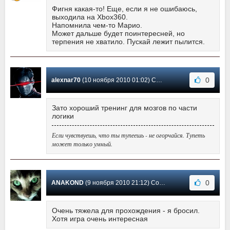
Фигня какая-то! Еще, если я не ошибаюсь,
выходила на Xbox360.
Напомнила чем-то Марио.
Может дальше будет поинтересней, но
терпения не хватило. Пускай лежит пылится.
0
alexnar70
(10 ноября 2010 01:02) Сообщение #2
Зато хороший тренинг для мозгов по части
логики
Если чувствуешь, что ты тупеешь - не огорчайся. Тупеть
может только умный.
0
ANAKOND
(9 ноября 2010 21:12) Сообщение #1
Очень тяжела для прохождения - я бросил.
Хотя игра очень интересная