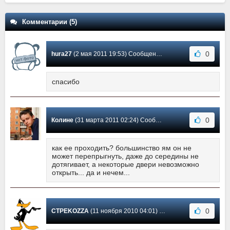
Комментарии (5)
0
hura27
(2 мая 2011 19:53) Сообщение #5
спасибо
0
Колине
(31 марта 2011 02:24) Сообщение #4
как ее проходить? большинство ям он не
может перепрыгнуть, даже до середины не
дотягивает, а некоторые двери невозможно
открыть... да и нечем...
0
CTPEKOZZA
(11 ноября 2010 04:01) Сообщение #3