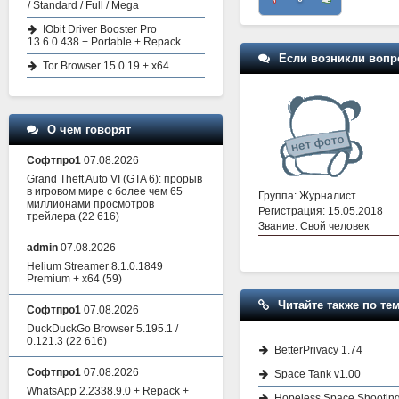
/ Standard / Full / Mega
IObit Driver Booster Pro
13.6.0.438 + Portable + Repack
Если возникли вопр
Tor Browser 15.0.19 + x64
О чем говорят
Софтпро1
07.08.2026
Grand Theft Auto VI (GTA 6): прорыв
в игровом мире с более чем 65
Группа: Журналист
миллионами просмотров
Регистрация: 15.05.2018
трейлера
(22 616)
Звание: Свой человек
admin
07.08.2026
Helium Streamer 8.1.0.1849
Premium + x64
(59)
Читайте также по тем
Софтпро1
07.08.2026
DuckDuckGo Browser 5.195.1 /
0.121.3
(22 616)
BetterPrivacy 1.74
Софтпро1
07.08.2026
Space Tank v1.00
WhatsApp 2.2338.9.0 + Repack +
Hopeless Space Shooting