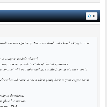
0
urdiness and efficiency. These are displayed when looking in your
ave a weapons module aboard.
cargo screen on certain kinds of docked synthetics.
a contract with bad information, usually from an old save, could
selected could cause a crash when going back to your engine room.
eady to download.
omplete his mission.
 in your PDA.