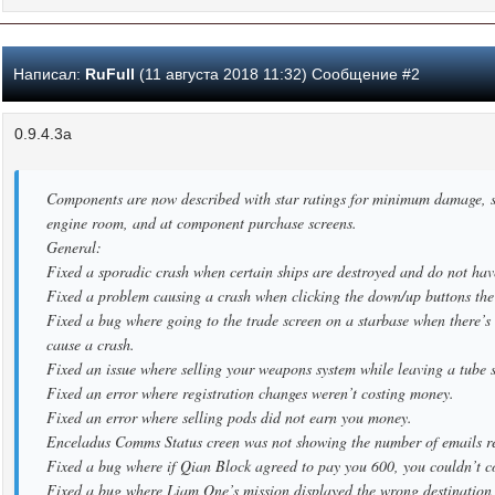
Написал:
RuFull
(11 августа 2018 11:32) Сообщение #2
0.9.4.3a
Components are now described with star ratings for minimum damage, st
engine room, and at component purchase screens.
General:
Fixed a sporadic crash when certain ships are destroyed and do not h
Fixed a problem causing a crash when clicking the down/up buttons the 
Fixed a bug where going to the trade screen on a starbase when there’s 
cause a crash.
Fixed an issue where selling your weapons system while leaving a tube 
Fixed an error where registration changes weren’t costing money.
Fixed an error where selling pods did not earn you money.
Enceladus Comms Status creen was not showing the number of emails r
Fixed a bug where if Qian Block agreed to pay you 600, you couldn’t c
Fixed a bug where Liam One’s mission displayed the wrong destination