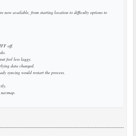
 now available, from starting location to difficulty options to
IFF off.
edo.
ut feel less laggy.
rlying data changed.
dy syncing would restart the process.
tly.
e navmap.