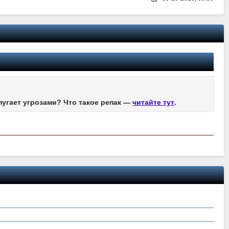
пугает угрозами? Что такое репак —
читайте тут
.