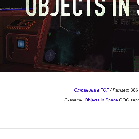
Страница в ГОГ
/
Размер
: 38
Скачать
:
Objects in Space
GOG верс