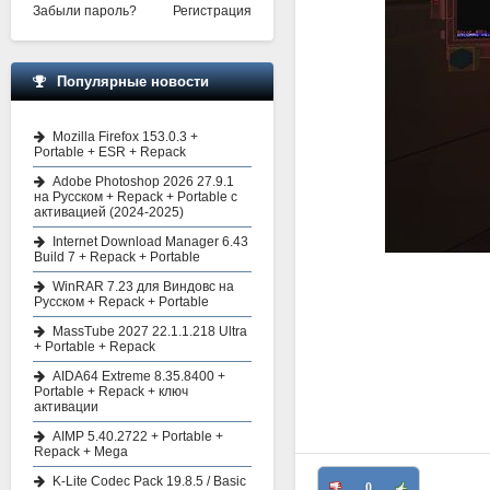
Забыли пароль?
Регистрация
Популярные новости
Mozilla Firefox 153.0.3 +
Portable + ESR + Repack
Adobe Photoshop 2026 27.9.1
на Русском + Repack + Portable с
активацией (2024-2025)
Internet Download Manager 6.43
Build 7 + Repack + Portable
WinRAR 7.23 для Виндовс на
Русском + Repack + Portable
MassTube 2027 22.1.1.218 Ultra
+ Portable + Repack
AIDA64 Extreme 8.35.8400 +
Portable + Repack + ключ
активации
AIMP 5.40.2722 + Portable +
Repack + Mega
K-Lite Codec Pack 19.8.5 / Basic
0