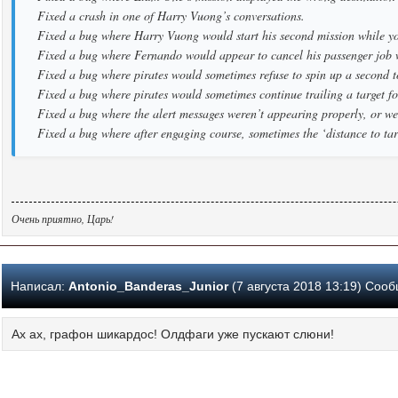
Fixed a crash in one of Harry Vuong’s conversations.
Fixed a bug where Harry Vuong would start his second mission while you w
Fixed a bug where Fernando would appear to cancel his passenger job whi
Fixed a bug where pirates would sometimes refuse to spin up a second tor
Fixed a bug where pirates would sometimes continue trailing a target fo
Fixed a bug where the alert messages weren’t appearing properly, or we
Fixed a bug where after engaging course, sometimes the ‘distance to t
Очень приятно, Царь!
Написал:
Antonio_Banderas_Junior
(7 августа 2018 13:19) Соо
Ах ах, графон шикардос! Олдфаги уже пускают слюни!