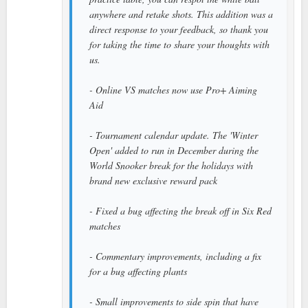
anywhere and retake shots. This addition was a
direct response to your feedback, so thank you
for taking the time to share your thoughts with
us.
- Online VS matches now use Pro+ Aiming
Aid
- Tournament calendar update. The 'Winter
Open' added to run in December during the
World Snooker break for the holidays with
brand new exclusive reward pack
- Fixed a bug affecting the break off in Six Red
matches
- Commentary improvements, including a fix
for a bug affecting plants
- Small improvements to side spin that have