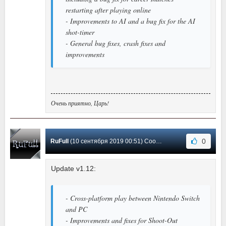
restarting after playing online
- Improvements to AI and a bug fix for the AI
shot-timer
- General bug fixes, crash fixes and
improvements
Очень приятно, Царь!
0
RuFull
(10 сентября 2019 00:51) Сообщение #2
Update v1.12:
- Cross-platform play between Nintendo Switch
and PC
- Improvements and fixes for Shoot-Out