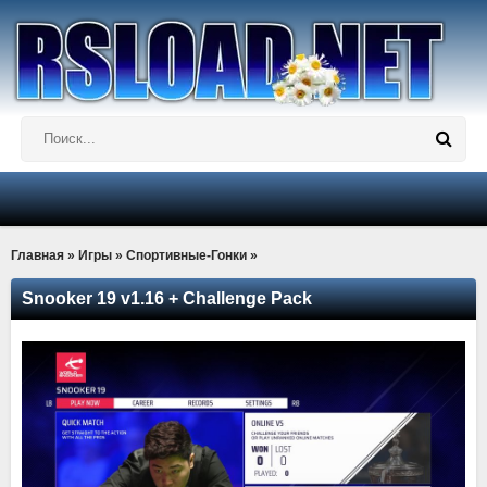
Главная
»
Игры
»
Спортивные-Гонки
»
Snooker 19 v1.16 + Challenge Pack