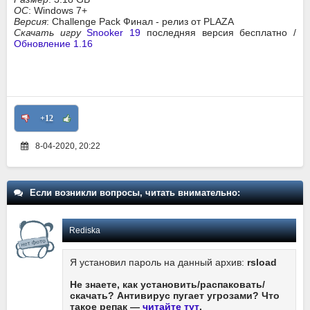
ОС
: Windows 7+
Версия
: Challenge Pack Финал - релиз от PLAZA
Скачать игру
Snooker 19
последняя версия бесплатно /
Обновление 1.16
+12
8-04-2020, 20:22
Если возникли вопросы, читать внимательно:
Rediska
Я установил пароль на данный архив:
rsload
Не знаете, как установить/распаковать/
скачать? Антивирус пугает угрозами? Что
такое репак —
читайте тут
.