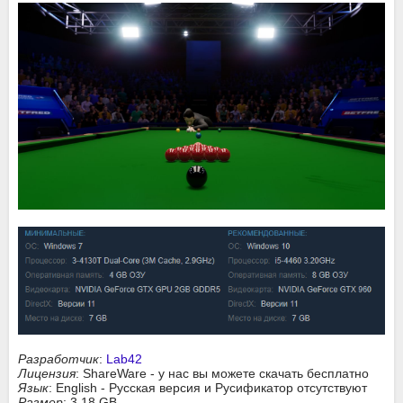
Разработчик
:
Lab42
Лицензия
: ShareWare - у нас вы можете скачать бесплатно
Язык
: English - Русская версия и Русификатор отсутствуют
Размер
: 3.18 GB