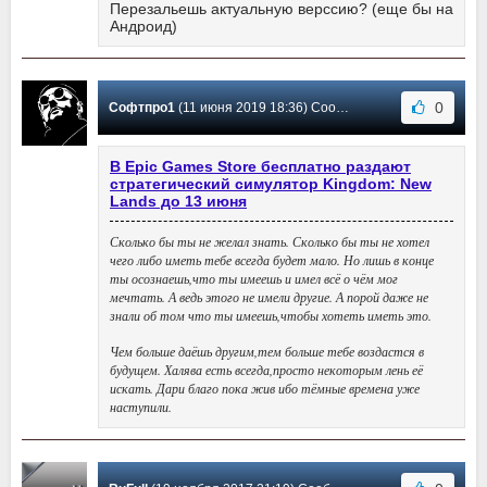
Перезальешь актуальную верссию? (еще бы на
Андроид)
0
Софтпро1
(11 июня 2019 18:36) Сообщение #8
В Epic Games Store бесплатно раздают
стратегический симулятор Kingdom: New
Lands до 13 июня
Сколько бы ты не желал знать. Сколько бы ты не хотел
чего либо иметь тебе всегда будет мало. Но лишь в конце
ты осознаешь,что ты имеешь и имел всё о чём мог
мечтать. А ведь этого не имели другие. А порой даже не
знали об том что ты имеешь,чтобы хотеть иметь это.
Чем больше даёшь другим,тем больше тебе воздастся в
будущем. Халява есть всегда,просто некоторым лень её
искать. Дари благо пока жив ибо тёмные времена уже
наступили.