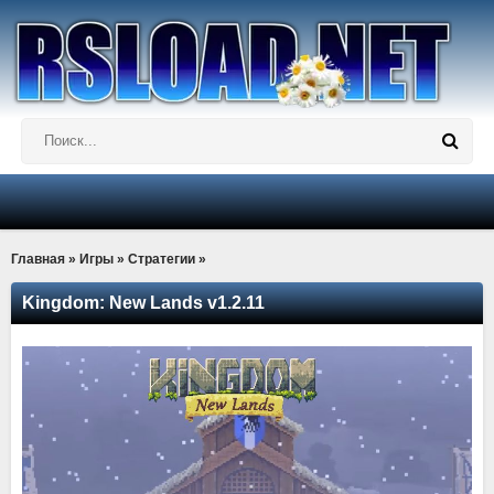
Главная
»
Игры
»
Стратегии
»
Kingdom: New Lands v1.2.11