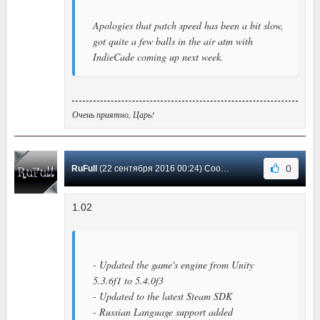
Apologies that patch speed has been a bit slow,
got quite a few balls in the air atm with
IndieCade coming up next week.
Очень приятно, Царь!
0
RuFull
(22 сентября 2016 00:24) Сообщение #1
1.02
- Updated the game's engine from Unity
5.3.6f1 to 5.4.0f3
- Updated to the latest Steam SDK
- Russian Language support added