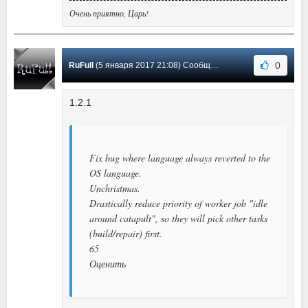
Очень приятно, Царь!
0
RuFull
(5 января 2017 21:08) Сообщение #4
1.2.1
Fix bug where language always reverted to the
OS language.
Unchristmas.
Drastically reduce priority of worker job "idle
around catapult", so they will pick other tasks
(build/repair) first.
65
Оценить