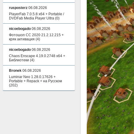
rusposterz
06.08.2026
PlayerFab 7.0.5.8 x64 + Portable /
DVDFab Media Player Ultra
(0)
nicoebogado
06.08.2026
Фотошоп СС 2020 21.2.12.215 +
кряк активация
(4)
nicoebogado
06.08.2026
Chaos Enscape 4.19.0.2748 x64 +
Библиотеки
(4)
Bronek
06.08.2026
Luminar Neo 1.28.0.17626 +
Portable + Repack + на Русском
(202)