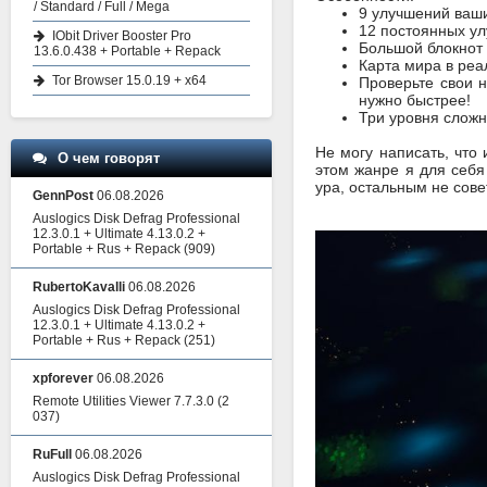
/ Standard / Full / Mega
9 улучшений ваши
12 постоянных у
IObit Driver Booster Pro
Большой блокнот 
13.6.0.438 + Portable + Repack
Карта мира в реа
Tor Browser 15.0.19 + x64
Проверьте свои 
нужно быстрее!
Три уровня сложн
Не могу написать, что
О чем говорят
этом жанре я для себя
ура, остальным не сове
GennPost
06.08.2026
Auslogics Disk Defrag Professional
12.3.0.1 + Ultimate 4.13.0.2 +
Portable + Rus + Repack
(909)
RubertoKavalli
06.08.2026
Auslogics Disk Defrag Professional
12.3.0.1 + Ultimate 4.13.0.2 +
Portable + Rus + Repack
(251)
xpforever
06.08.2026
Remote Utilities Viewer 7.7.3.0
(2
037)
RuFull
06.08.2026
Auslogics Disk Defrag Professional