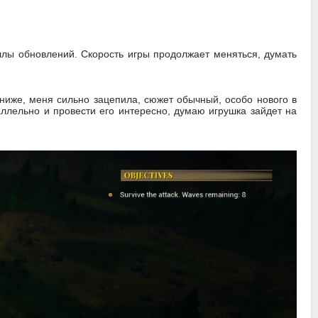
ллы обновлений. Скорость игры продолжает меняться, думать
ниже, меня сильно зацепила, сюжет обычный, особо нового в
аллельно и провести его интересно, думаю игрушка зайдет на