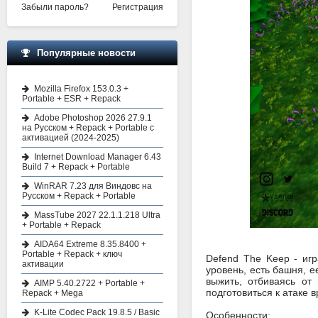
Забыли пароль?
Регистрация
Популярные новости
Mozilla Firefox 153.0.3 +
Portable + ESR + Repack
Adobe Photoshop 2026 27.9.1
на Русском + Repack + Portable с
активацией (2024-2025)
Internet Download Manager 6.43
Build 7 + Repack + Portable
WinRAR 7.23 для Виндовс на
Русском + Repack + Portable
MassTube 2027 22.1.1.218 Ultra
+ Portable + Repack
AIDA64 Extreme 8.35.8400 +
Portable + Repack + ключ
Defend The Keep - игр
активации
уровень, есть башня, е
выжить, отбиваясь от
AIMP 5.40.2722 + Portable +
подготовиться к атаке в
Repack + Mega
K-Lite Codec Pack 19.8.5 / Basic
Особенности: