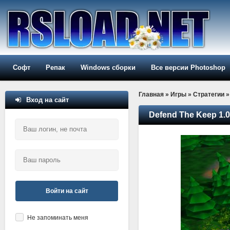
Софт
Репак
Windows сборки
Все версии Photoshop
Главная
»
Игры
»
Стратегии
»
Вход на сайт
Defend The Keep 1.0
Войти на сайт
Не запоминать меня