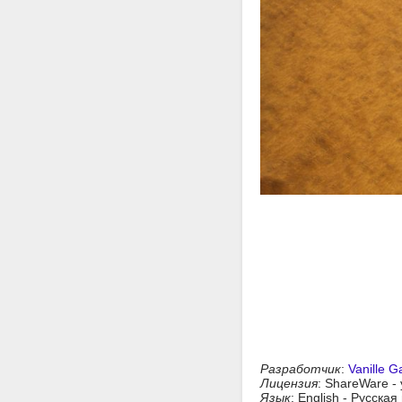
Разработчик
:
Vanille 
Лицензия
: ShareWare -
Язык
: English - Русска