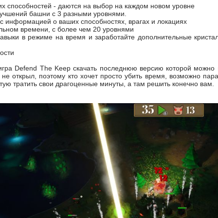
х способностей - даются на выбор на каждом новом уровне
лучшений башни с 3 разными уровнями.
с информацией о ваших способностях, врагах и локациях
льном времени, с более чем 20 уровнями
навыки в режиме на время и заработайте дополнительные криста
ости
 игра Defend The Keep скачать последнюю версию которой можно 
 не открыл, поэтому кто хочет просто убить время, возможно пар
тую тратить свои драгоценные минуты, а там решить конечно вам.