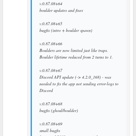
v.0.87.08+64
boulder updates and fixes
v.0.87.08+65
bugfix (intro + boulder spawn)
v.0.87.08+66
Boulders are now limited just like traps.
Boulder lifetime reduced from 2 turns to 1.
v.0.87.08+67
Discord API update (-> 4.2.0_168) - was
needed to fix the app not sending error-logs to
Discord
v.0.87.08+68
bugfix (ghoul/boulder)
v.0.87.08+69
small bugfix