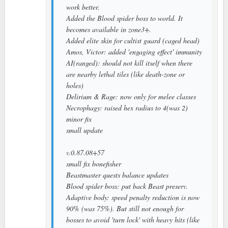
work better.
Added the Blood spider boss to world. It
becomes available in zone3+.
Added elite skin for cultist guard (caged head)
Amos, Victor: added 'engaging effect' immunity
AI(ranged): should not kill itself when there
are nearby lethal tiles (like death-zone or
holes)
Delirium & Rage: now only for melee classes
Necrophagy: raised hex radius to 4(was 2)
minor fix
small update
v.0.87.08+57
small fix bonefisher
Beastmaster quests balance updates
Blood spider boss: put back Beast preserv.
Adaptive body: speed penalty reduction is now
90% (was 75%). But still not enough for
bosses to avoid 'turn lock' with heavy hits (like