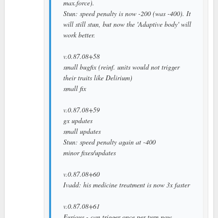
max.force).
Stun: speed penalty is now -200 (was -400). It
will still stun, but now the 'Adaptive body' will
work better.
v.0.87.08+58
small bugfix (reinf. units would not trigger
their traits like Delirium)
small fix
v.0.87.08+59
gx updates
small updates
Stun: speed penalty again at -400
minor fixes/updates
v.0.87.08+60
Ivadd: his medicine treatment is now 3x faster
v.0.87.08+61
Furious - can trigger once per turn now