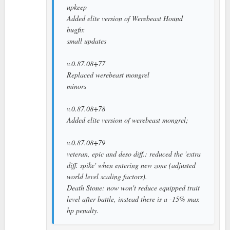
upkeep
Added elite version of Werebeast Hound
bugfix
small updates
v.0.87.08+77
Replaced werebeast mongrel
minors
v.0.87.08+78
Added elite version of werebeast mongrel;
v.0.87.08+79
veteran, epic and deso diff.: reduced the 'extra
diff. spike' when entering new zone (adjusted
world level scaling factors).
Death Stone: now won't reduce equipped trait
level after battle, instead there is a -15% max
hp penalty.