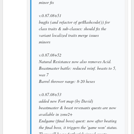
minor fix
v.0.87.08+51
bugfix (and refactor of getHashcode()) for
class traits & sub-classes: should fix the
variant localized traits merge issues
minors
v.0.87.08+52
Natural Resistance now also removes Acid.
Beastmaster battle: reduced reinf. beasts to 5,
was 7
Barrel thrower range: 8-20 hexes
v.0.87.08+53
added new Fort map (by David)
beastmaster & beast revenants quests are now
available in zone2+
Endgame (final boss) quest: now after beating
the final boss, it triggers the 'game won' status.
There will be no further/chainned quests