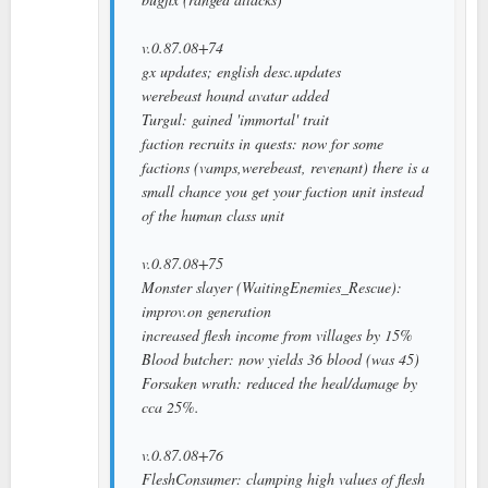
v.0.87.08+74
gx updates; english desc.updates
werebeast hound avatar added
Turgul: gained 'immortal' trait
faction recruits in quests: now for some
factions (vamps,werebeast, revenant) there is a
small chance you get your faction unit instead
of the human class unit
v.0.87.08+75
Monster slayer (WaitingEnemies_Rescue):
improv.on generation
increased flesh income from villages by 15%
Blood butcher: now yields 36 blood (was 45)
Forsaken wrath: reduced the heal/damage by
cca 25%.
v.0.87.08+76
FleshConsumer: clamping high values of flesh