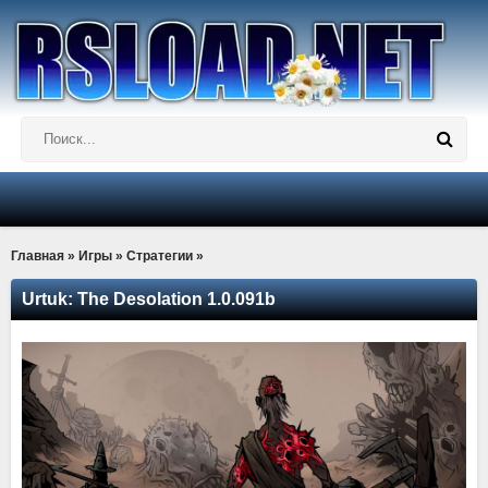
Главная
»
Игры
»
Стратегии
»
Urtuk: The Desolation 1.0.091b