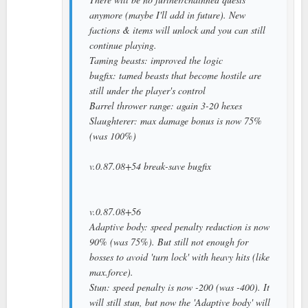
anymore (maybe I'll add in future). New
factions & items will unlock and you can still
continue playing.
Taming beasts: improved the logic
bugfix: tamed beasts that become hostile are
still under the player's control
Barrel thrower range: again 3-20 hexes
Slaughterer: max damage bonus is now 75%
(was 100%)
v.0.87.08+54 break-save bugfix
v.0.87.08+56
Adaptive body: speed penalty reduction is now
90% (was 75%). But still not enough for
bosses to avoid 'turn lock' with heavy hits (like
max.force).
Stun: speed penalty is now -200 (was -400). It
will still stun, but now the 'Adaptive body' will