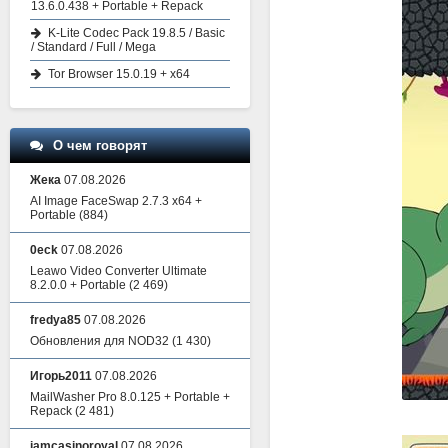
13.6.0.438 + Portable + Repack
K-Lite Codec Pack 19.8.5 / Basic
/ Standard / Full / Mega
Tor Browser 15.0.19 + x64
О чем говорят
Жека
07.08.2026
AI Image FaceSwap 2.7.3 x64 +
Portable
(884)
0eck
07.08.2026
Leawo Video Converter Ultimate
8.2.0.0 + Portable
(2 469)
fredya85
07.08.2026
Обновления для NOD32
(1 430)
Игорь2011
07.08.2026
MailWasher Pro 8.0.125 + Portable +
Repack
(2 481)
iamcasinoroyal
07.08.2026