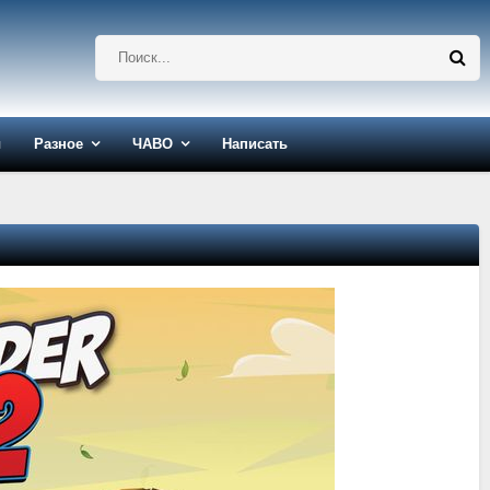
ы
Разное
ЧАВО
Написать