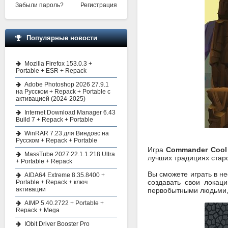
Забыли пароль?
Регистрация
Популярные новости
Mozilla Firefox 153.0.3 +
Portable + ESR + Repack
Adobe Photoshop 2026 27.9.1
на Русском + Repack + Portable с
активацией (2024-2025)
Internet Download Manager 6.43
Build 7 + Repack + Portable
WinRAR 7.23 для Виндовс на
Русском + Repack + Portable
Игра
Commander Cool
MassTube 2027 22.1.1.218 Ultra
лучших традициях старо
+ Portable + Repack
Вы сможете играть в не
AIDA64 Extreme 8.35.8400 +
создавать свои локац
Portable + Repack + ключ
активации
первобытными людьми, 
AIMP 5.40.2722 + Portable +
Repack + Mega
IObit Driver Booster Pro