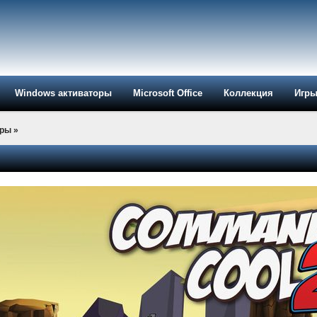
Windows активаторы
Microsoft Office
Коллекция
Игр
ры
»