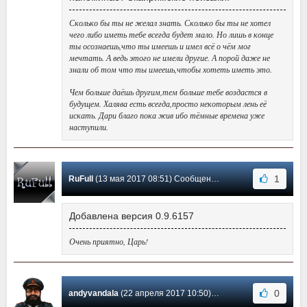
Сколько бы ты не желал знать. Сколько бы ты не хотел
чего либо иметь тебе всегда будет мало. Но лишь в конце
ты осознаешь,что ты имеешь и имел всё о чём мог
мечтать. А ведь этого не имели другие. А порой даже не
знали об том что ты имеешь,чтобы хотеть иметь это.
Чем больше даёшь другим,тем больше тебе воздастся в
будущем. Халява есть всегда,просто некоторым лень её
искать. Дари благо пока жив ибо тёмные времена уже
наступили.
1
RuFull
(13 мая 2017 08:51) Сообщение #44
Добавлена версия 0.9.6157
Очень приятно, Царь!
0
andyvandala
(22 апреля 2017 10:50) Сообщение #43