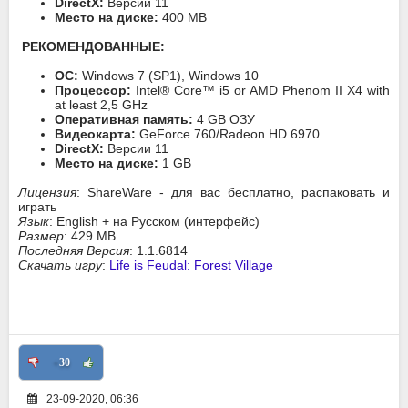
DirectX:
Версии 11
Место на диске:
400 MB
РЕКОМЕНДОВАННЫЕ:
ОС:
Windows 7 (SP1), Windows 10
Процессор:
Intel® Core™ i5 or AMD Phenom II X4 with
at least 2,5 GHz
Оперативная память:
4 GB ОЗУ
Видеокарта:
GeForce 760/Radeon HD 6970
DirectX:
Версии 11
Место на диске:
1 GB
Лицензия
: ShareWare - для вас бесплатно, распаковать и
играть
Язык
: English + на Русском (интерфейс)
Размер
: 429 MB
Последняя Версия
: 1.1.6814
Скачать игру
:
Life is Feudal: Forest Village
+30
23-09-2020, 06:36