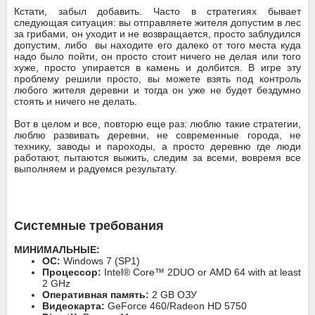
Кстати, забыл добавить. Часто в стратегиях бывает
следующая ситуация: вы отправляете жителя допустим в лес
за грибами, он уходит и не возвращается, просто заблудился
допустим, либо вы находите его далеко от того места куда
надо было пойти, он просто стоит ничего не делая или того
хуже, просто упирается в камень и долбится. В игре эту
проблему решили просто, вы можете взять под контроль
любого жителя деревни и тогда он уже не будет бездумно
стоять и ничего не делать.
Вот в целом и все, повторю еще раз: люблю такие стратегии,
люблю развивать деревни, не современные города, не
технику, заводы и пароходы, а просто деревню где люди
работают, пытаются выжить, следим за всеми, вовремя все
выполняем и радуемся результату.
Системные требования
МИНИМАЛЬНЫЕ:
ОС:
Windows 7 (SP1)
Процессор:
Intel® Core™ 2DUO or AMD 64 with at least
2 GHz
Оперативная память:
2 GB ОЗУ
Видеокарта:
GeForce 460/Radeon HD 5750