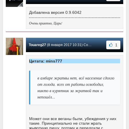
Добавлена версия 0.9.6042
Очень приятно, Царь!
1
Touareg27
(8 января 2017 10:31) Сообщение #39
Цитата: mins777
в амбаре жратвы нет, всё население сдохло
от голода. всех от работы освободил,
никто в курятник за жратвой так и
непошёл...
Может они все веганы были, убеждения у них
такие. Принципиально не стали жрать
жывотную пищу, потому и передохли с