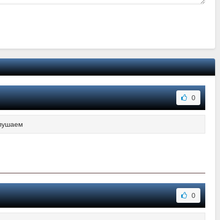
0
слушаем
0