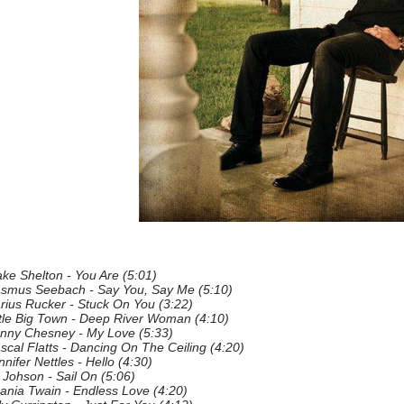
ake Shelton - You Are (5:01)
Rasmus Seebach - Say You, Say Me (5:10)
arius Rucker - Stuck On You (3:22)
ittle Big Town - Deep River Woman (4:10)
Kenny Chesney - My Love (5:33)
scal Flatts - Dancing On The Ceiling (4:20)
nifer Nettles - Hello (4:30)
l Johson - Sail On (5:06)
hania Twain - Endless Love (4:20)