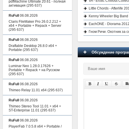
VA - Erotic Chillout Collec
pdfMachine Ultimate 20.61 - полная
активация
(295 637)
Little Chords - Afterlife 20
RuFull
06.08.2026
Kenny Wheeler Big Band 
Claris FileMaker Pro 26.0.2.212 +
EachONE - Diorama 201
x64 + Portable + Repack + Server
(295 637)
Гном Ричи. Охотник за 
RuFull
06.08.2026
Draftable Desktop 26.8.0 x64 +
Portable
(295 637)
Обсуждение програм
RuFull
06.08.2026
Luminar Neo 1.28.0.17626 +
Portable + Repack + на Русском
(295 637)
RuFull
06.08.2026
Thimeo Relay 11.01 x64
(295 637)
RuFull
06.08.2026
Thimeo Stereo Tool 11.01 + x64 +
ST-Enterprise 11.01
(295 637)
RuFull
06.08.2026
PlayerFab 7.0.5.8 x64 + Portable /