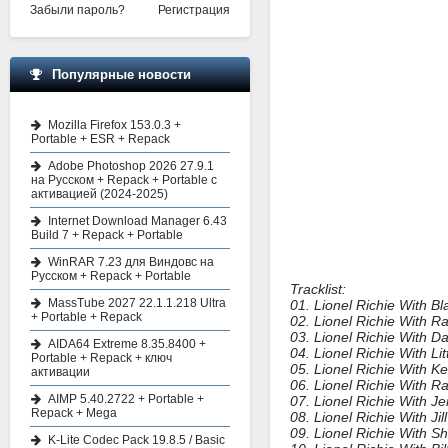
Забыли пароль?
Регистрация
Популярные новости
Mozilla Firefox 153.0.3 +
Portable + ESR + Repack
Adobe Photoshop 2026 27.9.1
на Русском + Repack + Portable с
активацией (2024-2025)
Internet Download Manager 6.43
Build 7 + Repack + Portable
WinRAR 7.23 для Виндовс на
Русском + Repack + Portable
Tracklist:
MassTube 2027 22.1.1.218 Ultra
01. Lionel Richie With Bl
+ Portable + Repack
02. Lionel Richie With 
03. Lionel Richie With D
AIDA64 Extreme 8.35.8400 +
04. Lionel Richie With L
Portable + Repack + ключ
05. Lionel Richie With 
активации
06. Lionel Richie With Ra
AIMP 5.40.2722 + Portable +
07. Lionel Richie With Jen
Repack + Mega
08. Lionel Richie With Jil
09. Lionel Richie With S
K-Lite Codec Pack 19.8.5 / Basic