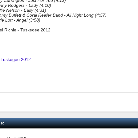
lly Currington - Just For You (4:12)
enny Rodgers - Lady (4:10)
llie Nelson - Easy (4:31)
mmy Buffett & Coral Reefer Band - All Night Long (4:57)
ie Lott - Angel (3:58)
nel Richie - Tuskegee 2012
 - Tuskegee 2012
е: