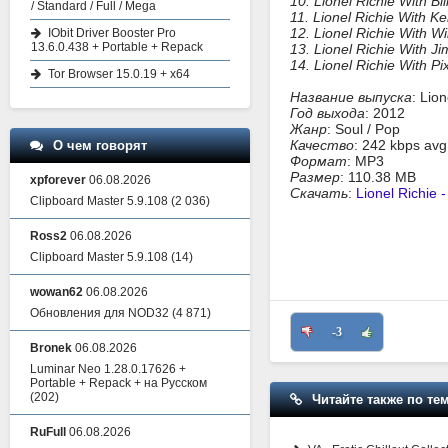
10. Lionel Richie With Bi
/ Standard / Full / Mega
11. Lionel Richie With K
12. Lionel Richie With Wi
IObit Driver Booster Pro
13.6.0.438 + Portable + Repack
13. Lionel Richie With Ji
14. Lionel Richie With Pix
Tor Browser 15.0.19 + x64
Название выпуска
: Lio
Год выхода
: 2012
Жанр
: Soul / Pop
Качество
: 242 kbps avg
О чем говорят
Формат
: MP3
Размер
: 110.38 MB
xpforever
06.08.2026
Скачать
:
Lionel Richie
Clipboard Master 5.9.108
(2 036)
Ross2
06.08.2026
Clipboard Master 5.9.108
(14)
wowan62
06.08.2026
Обновления для NOD32
(4 871)
-3
Bronek
06.08.2026
Luminar Neo 1.28.0.17626 +
Portable + Repack + на Русском
(202)
Читайте также по тем
RuFull
06.08.2026