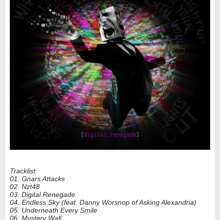
Tracklist:
01. Gnars Attacks
02. Nzt48
03. Digital Renegade
04. Endless Sky (feat. Danny Worsnop of Asking Alexandria)
05. Underneath Every Smile
06. Mystery Wall