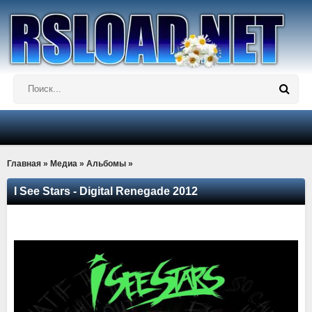
Главная
»
Медиа
»
Альбомы
»
I See Stars - Digital Renegade 2012