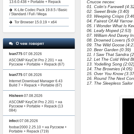
Список песен:
13.6.0.438 + Portable + Repack
01. Colin's Farewell (4:3
K-Lite Codec Pack 19.8.5 / Basic
02. Sweet Bride (3:40)
/ Standard / Full / Mega
03. Weeping Crisps (3:4
04. Fairest Of All Yarrow
Tor Browser 15.0.19 + x64
05. I Wonder What Is Ke
06. Leafy Moped (2:53)
07. William And Davey In
08. Drowned Lovers (5:0
О чем говорят
09. The Wild Goose (4:2
10. Beer Garden (0:39)
Ivan775
07.08.2026
11. I Saw That Sandra (2
12. Let The Cold Wind B
ASCOMP KeyCtrl Pro 2.201 + на
13. Yodelling Song (2:02
Русском + Portable + Repack
(67)
14. The Brownies (4:05)
15. Over You Know (3:37
Ivan775
07.08.2026
16. Round The Next Corn
Internet Download Manager 6.43
17. The Sleepless Sailor
Build 7 + Repack + Portable
(67)
Hisheen
07.08.2026
ASCOMP KeyCtrl Pro 2.201 + на
Русском + Portable + Repack
(13
084)
infect
07.08.2026
foobar2000 2.25.10 + на Русском +
Portable + Repack
(719)