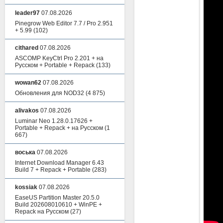
leader97
07.08.2026
Pinegrow Web Editor 7.7 / Pro 2.951
+ 5.99
(102)
cithared
07.08.2026
ASCOMP KeyCtrl Pro 2.201 + на
Русском + Portable + Repack
(133)
wowan62
07.08.2026
Обновления для NOD32
(4 875)
alivakos
07.08.2026
Luminar Neo 1.28.0.17626 +
Portable + Repack + на Русском
(1
667)
воська
07.08.2026
Internet Download Manager 6.43
Build 7 + Repack + Portable
(283)
kossiak
07.08.2026
EaseUS Partition Master 20.5.0
Build 202608010610 + WinPE +
Repack на Русском
(27)