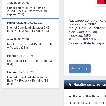
1qaz
07.08.2026
Яндекс браузер 24.4.2.954 +
25.2.4.955 x64 + портативная
версия
(203)
Название выпуска
: Kat
RubertoKavalli
07.08.2026
Год выхода
: 2002
Internet Download Manager 6.43
Жанр
: Folk, Soundtrack
Build 7 + Repack + Portable
(255)
Качество
: 320 kbps
Формат
: MP3
Размер
: 153.13 MB
adeii
07.08.2026
Скачать
:
Kate Rusby &
Mozilla Thunderbird 153.0.2 + ESR
+ Portable
(138)
Hisheen
07.08.2026
UsbToolbox Pro 1.3 + x64 Free
(13
084)
+4
Hisheen
07.08.2026
Internet Download Manager 6.43
Build 7 + Repack + Portable
(13
084)
Читайте также по тем
Essential Film Themes - 
Bradford Cox - Тинейдж /