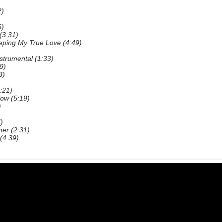
2)
6)
 (3:31)
eping My True Love (4:49)
strumental (1:33)
9)
3)
:21)
low (5:19)
)
)
er (2:31)
 (4:39)