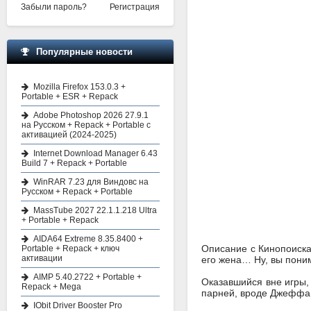
Забыли пароль?
Регистрация
Популярные новости
Mozilla Firefox 153.0.3 +
Portable + ESR + Repack
Adobe Photoshop 2026 27.9.1
на Русском + Repack + Portable с
активацией (2024-2025)
Internet Download Manager 6.43
Build 7 + Repack + Portable
WinRAR 7.23 для Виндовс на
Русском + Repack + Portable
MassTube 2027 22.1.1.218 Ultra
+ Portable + Repack
AIDA64 Extreme 8.35.8400 +
Описание с Кинопоиска:
Portable + Repack + ключ
активации
его жена… Ну, вы пони
AIMP 5.40.2722 + Portable +
Оказавшийся вне игры,
Repack + Mega
парней, вроде Джеффа 
IObit Driver Booster Pro