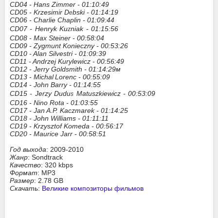
CD04 - Hans Zimmer - 01:10:49
CD05 - Krzesimir D
bski - 01:14:19
e
CD06 - Charlie Chaplin - 01:09:44
CD07 - Henryk Ku
niak - 01:15:56
z
CD08 - Max Steiner - 00:58:04
CD09 - Zygmunt Konieczny - 00:53:26
CD10 - Alan Silvestri - 01:09:39
CD11 - Andrzej Kurylewicz - 00:56:49
CD12 - Jerry Goldsmith - 01:14:29м
CD13 - Michal
Lorenc - 00:55:09
CD14 - John Barry - 01:14:55
CD15 - Jerzy Dudu
Matuszkiewicz - 00:53:09
s
CD16 - Nino Rota - 01:03:55
CD17 - Jan A.P. Kaczmarek - 01:14:25
CD18 - John Williams - 01:11:11
CD19 - Krzysztof Komeda - 00:56:17
CD20 - Maurice Jarr - 00:58:51
Год выхода
: 2009-2010
Жанр
: Sondtrack
Качество
: 320 kbps
Формат
: MP3
Размер
: 2.78 GB
Скачать
:
Великие композиторы фильмов