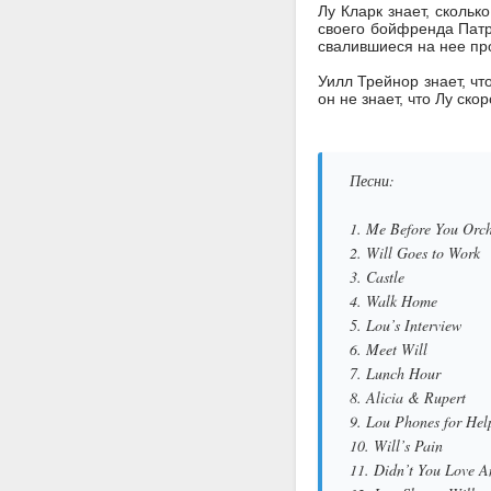
Лу Кларк знает, скольк
своего бойфренда Патр
свалившиеся на нее пр
Уилл Трейнор знает, чт
он не знает, что Лу ско
Песни:
1. Me Before You Orch
2. Will Goes to Work
3. Castle
4. Walk Home
5. Lou’s Interview
6. Meet Will
7. Lunch Hour
8. Alicia & Rupert
9. Lou Phones for Hel
10. Will’s Pain
11. Didn’t You Love A