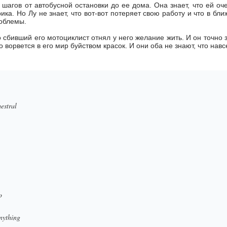
о шагов от автобусной остановки до ее дома. Она знает, что ей оч
ика. Но Лу не знает, что вот-вот потеряет свою работу и что в б
облемы.
о сбивший его мотоциклист отнял у него желание жить. И он точно 
ро ворвется в его мир буйством красок. И они оба не знают, что навс
estral
p
nything