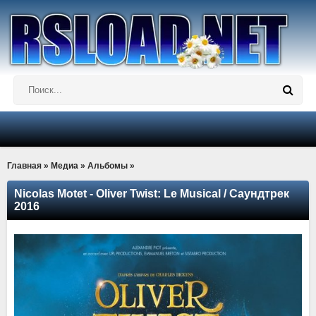
Главная
»
Медиа
»
Альбомы
»
Nicolas Motet - Oliver Twist: Le Musical / Саундтрек
2016