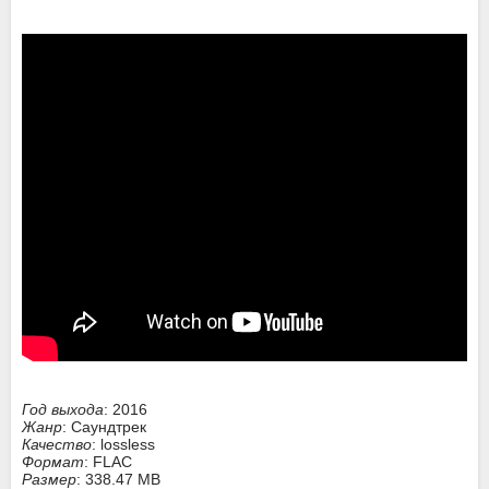
Год выхода
: 2016
Жанр
: Саундтрек
Качество
: lossless
Формат
: FLAC
Размер
: 338.47 MB