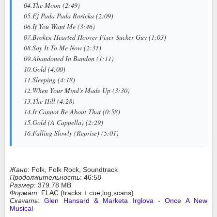
04.The Moon (2:49)
05.Ej Pada Pada Rosicka (2:09)
06.If You Want Me (3:46)
07.Broken Hearted Hoover Fixer Sucker Guy (1:03)
08.Say It To Me Now (2:31)
09.Abandoned In Bandon (1:11)
10.Gold (4:00)
11.Sleeping (4:18)
12.When Your Mind's Made Up (3:30)
13.The Hill (4:28)
14.It Cannot Be About That (0:58)
15.Gold (A Cappella) (2:29)
16.Falling Slowly (Reprise) (5:01)
Жанр
: Folk, Folk Rock, Soundtrack
Продолжительность
: 46:58
Размер
: 379.78 MB
Формат
: FLAC (tracks +.cue,log,scans)
Скачать
:
Glen Hansard & Marketa Irglova - Once A New
Musical