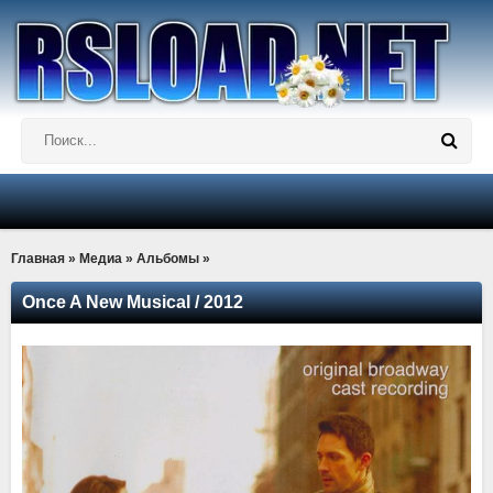
Главная
»
Медиа
»
Альбомы
»
Once A New Musical / 2012