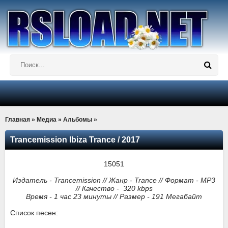
Главная
»
Медиа
»
Альбомы
»
Trancemission Ibiza Trance / 2017
Издатель -
Trancemission //
Жанр -
Trance //
Формат -
MP3
// Качество - 320 kbps
Время - 1 час 23 минуты // Размер - 191 Мегабайт
Список песен: