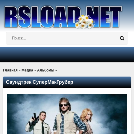
Главная
»
Медиа
»
Альбомы
»
Саундтрек СуперМакГрубер