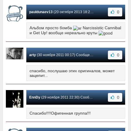
0
pauldunaev13
(20 октября 2013 18:26) Сообщение #4
Альбом просто бомба
Narcissistic Cannibal
и Get Up! вообще нереально круты
0
arty
(30 ноября 2011 00:17) Сообщение #3
спасибо, послушаю этих оригиналов, может
зацепит...
0
EnnDy
(29 ноября 2011 22:30) Сообщение #2
Спасибо!!!!Офигенная группа!!!