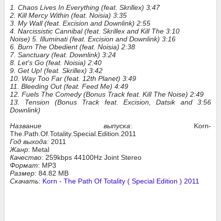
1. Chaos Lives In Everything (feat. Skrillex) 3:47
2. Kill Mercy Within (feat. Noisia) 3:35
3. My Wall (feat. Excision and Downlink) 2:55
4. Narcissistic Cannibal (feat. Skrillex and Kill The 3:10
Noise) 5. Illuminati (feat. Excision and Downlink) 3:16
6. Burn The Obedient (feat. Noisia) 2:38
7. Sanctuary (feat. Downlink) 3:24
8. Let's Go (feat. Noisia) 2:40
9. Get Up! (feat. Skrillex) 3:42
10. Way Too Far (feat. 12th Planet) 3:49
11. Bleeding Out (feat. Feed Me) 4:49
12. Fuels The Comedy (Bonus Track feat. Kill The Noise) 2:49
13. Tension (Bonus Track feat. Excision, Datsik and 3:56
Downlink)
Название выпуска
: Korn-
The.Path.Of.Totality.Special.Edition.2011
Год выхода
: 2011
Жанр
: Metal
Качество
: 259kbps 44100Hz Joint Stereo
Формат
: MP3
Размер
: 84.82 MB
Скачать
:
Korn - The Path Of Totality ( Special Edition ) 2011