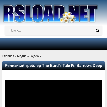
Главная
»
Медиа
»
Видео
»
Релизный трейлер The Bard’s Tale IV: Barrows Deep