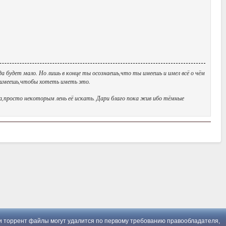
да будет мало. Но лишь в конце ты осознаешь,что ты имеешь и имел всё о чём
ы имеешь,чтобы хотеть иметь это.
да,просто некоторым лень её искать. Дари благо пока жив ибо тёмные
 торрент файлы могут удалится по первому требованию правообладателя,