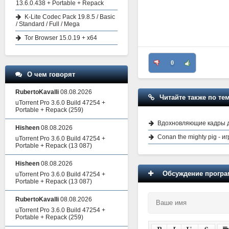
13.6.0.438 + Portable + Repack
K-Lite Codec Pack 19.8.5 / Basic
/ Standard / Full / Mega
Tor Browser 15.0.19 + x64
0
О чем говорят
RubertoKavalli
08.08.2026
Читайте также по тем
uTorrent Pro 3.6.0 Build 47254 +
Portable + Repack
(259)
Вдохновляющие кадры для
Hisheen
08.08.2026
Conan the mighty pig - 
uTorrent Pro 3.6.0 Build 47254 +
Portable + Repack
(13 087)
Hisheen
08.08.2026
Обсуждение програм
uTorrent Pro 3.6.0 Build 47254 +
Portable + Repack
(13 087)
RubertoKavalli
08.08.2026
uTorrent Pro 3.6.0 Build 47254 +
Portable + Repack
(259)