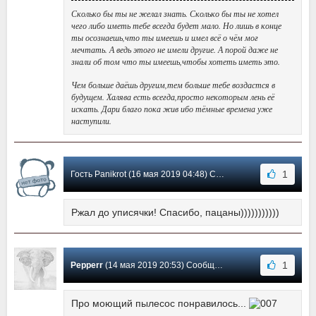
Сколько бы ты не желал знать. Сколько бы ты не хотел
чего либо иметь тебе всегда будет мало. Но лишь в конце
ты осознаешь,что ты имеешь и имел всё о чём мог
мечтать. А ведь этого не имели другие. А порой даже не
знали об том что ты имеешь,чтобы хотеть иметь это.
Чем больше даёшь другим,тем больше тебе воздастся в
будущем. Халява есть всегда,просто некоторым лень её
искать. Дари благо пока жив ибо тёмные времена уже
наступили.
1
Гость Panikrot (16 мая 2019 04:48) Сообщение #3
Ржал до уписячки! Спасибо, пацаны)))))))))))
1
Pepperr
(14 мая 2019 20:53) Сообщение #2
Про моющий пылесос понравилось...