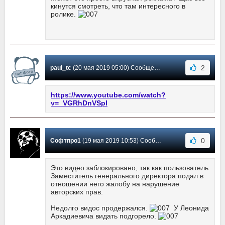
кинутся смотреть, что там интересного в
ролике.
2
paul_tc
(20 мая 2019 05:00) Сообщение #5
https://www.youtube.com/watch?
v=_VGRhDnVSpI
0
Софтпро1
(19 мая 2019 10:53) Сообщение #4
Это видео заблокировано, так как пользователь
Заместитель генерального директора подал в
отношении него жалобу на нарушение
авторских прав.
Недолго видос продержался.
У Леонида
Аркадиевича видать подгорело.