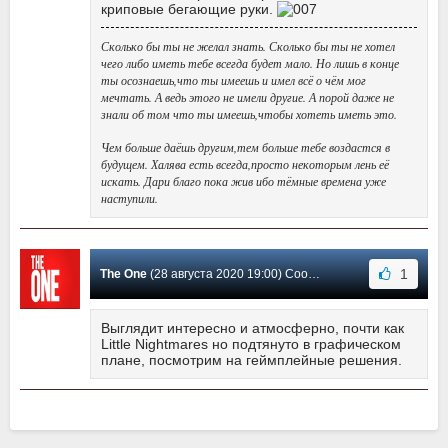
криповые бегающие руки.
Сколько бы ты не желал знать. Сколько бы ты не хотел
чего либо иметь тебе всегда будет мало. Но лишь в конце
ты осознаешь,что ты имеешь и имел всё о чём мог
мечтать. А ведь этого не имели другие. А порой даже не
знали об том что ты имеешь,чтобы хотеть иметь это.
Чем больше даёшь другим,тем больше тебе воздастся в
будущем. Халява есть всегда,просто некоторым лень её
искать. Дари благо пока жив ибо тёмные времена уже
наступили.
1
The One
(28 августа 2020 19:00) Сообщение #1
Выглядит интересно и атмосферно, почти как
Little Nightmares но подтянуто в графическом
плане, посмотрим на геймплейные решения.