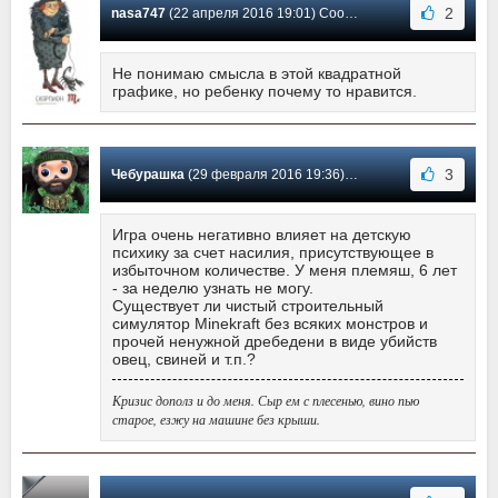
2
nasa747
(22 апреля 2016 19:01) Сообщение #46
Не понимаю смысла в этой квадратной
графике, но ребенку почему то нравится.
3
Чебурашка
(29 февраля 2016 19:36) Сообщение #45
Игра очень негативно влияет на детскую
психику за счет насилия, присутствующее в
избыточном количестве. У меня племяш, 6 лет
- за неделю узнать не могу.
Существует ли чистый строительный
симулятор Minekraft без всяких монстров и
прочей ненужной дребедени в виде убийств
овец, свиней и т.п.?
Кризис дополз и до меня. Сыр ем с плесенью, вино пью
старое, езжу на машине без крыши.