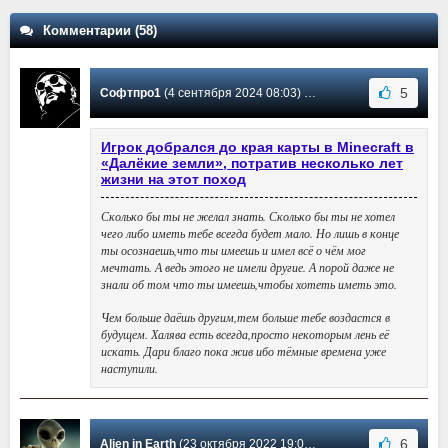
Комментарии (58)
5
Софтпро1
(4 сентября 2024 08:03) Сообщение #58
Игрок добрался до края карты в Minecraft в
«Далёкие земли», потратив несколько лет
жизни на этот поход
Сколько бы ты не желал знать. Сколько бы ты не хотел
чего либо иметь тебе всегда будет мало. Но лишь в конце
ты осознаешь,что ты имеешь и имел всё о чём мог
мечтать. А ведь этого не имели другие. А порой даже не
знали об том что ты имеешь,чтобы хотеть иметь это.
Чем больше даёшь другим,тем больше тебе воздастся в
будущем. Халява есть всегда,просто некоторым лень её
искать. Дари благо пока жив ибо тёмные времена уже
наступили.
6
Alien in Earth
(23 октября 2022 19:08) Сообщение #57