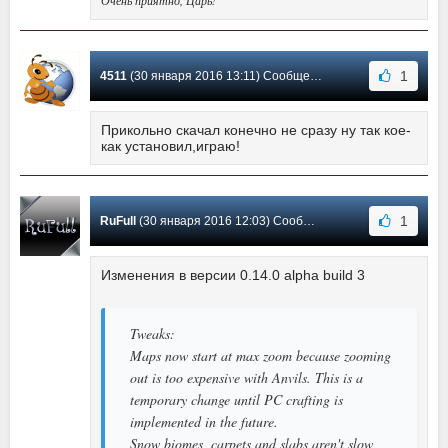
Очень приятно, Царь!
1
4511
(30 января 2016 13:11) Сообщение #43
Прикольно скачал конечно не сразу ну так кое-
как установил,играю!
1
RuFull
(30 января 2016 12:03) Сообщение #42
Изменения в версии 0.14.0 alpha build 3
Tweaks:
Maps now start at max zoom because zooming
out is too expensive with Anvils. This is a
temporary change until PC crafting is
implemented in the future.
Snow biomes, carpets and slabs aren't slow