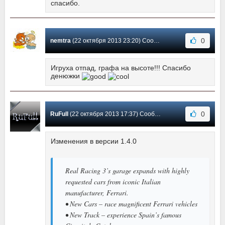
спасибо.
0
nemtra
(22 октября 2013 23:20) Сообщение #2
Игруха отпад, графа на высоте!!! Спасибо
денюжки
0
RuFull
(22 октября 2013 17:37) Сообщение #1
Изменения в версии 1.4.0
Real Racing 3’s garage expands with highly
requested cars from iconic Italian
manufacturer, Ferrari.
• New Cars – race magnificent Ferrari vehicles
• New Track – experience Spain’s famous