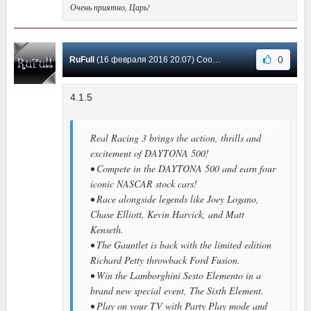
Очень приятно, Царь!
0
RuFull
(16 февраля 2016 20:07) Сообщение #9
4.1.5
Real Racing 3 brings the action, thrills and
excitement of DAYTONA 500!
• Compete in the DAYTONA 500 and earn four
iconic NASCAR stock cars!
• Race alongside legends like Joey Logano,
Chase Elliott, Kevin Harvick, and Matt
Kenseth.
• The Gauntlet is back with the limited edition
Richard Petty throwback Ford Fusion.
• Win the Lamborghini Sesto Elemento in a
brand new special event, The Sixth Element.
• Play on your TV with Party Play mode and