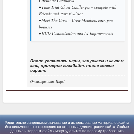
Circuit de Catalunya
• Time Trial Ghost Challenges – compete with
Friends and start rivalries
• Meet The Crew – Crew Members earn you
bonuses
• HUD Customisation and AI Improvements
После установки игры, запускаем и качаем
кэш, примерно гигабайт, после можно
играть
Очень приятно, Царь!
Решительно запрещаем скачивание и использование материалов сайта
без письменного разрешения со стороны администрации сайта. Любые
данные и торрент файлы могут удалится по первому требованию