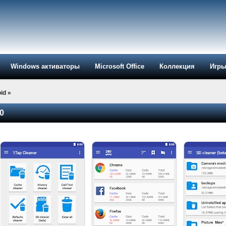
Windows активаторы
Microsoft Office
Коллекция
Игр
id
»
50