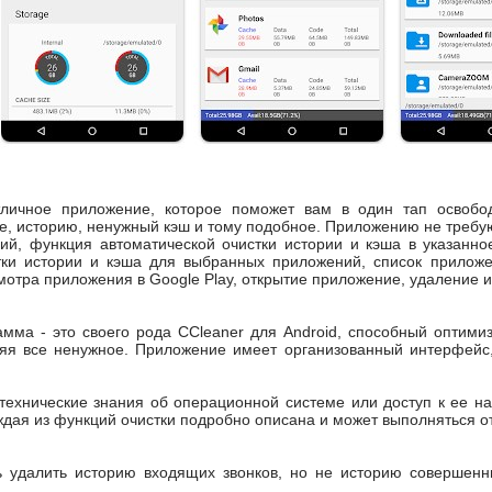
тличное приложение, которое поможет вам в один тап освобод
, историю, ненужный кэш и тому подобное. Приложению не требую
й, функция автоматической очистки истории и кэша в указанное
тки истории и кэша для выбранных приложений, список приложе
мотра приложения в Google Play, открытие приложение, удаление 
амма - это своего рода CCleaner для Android, способный оптими
ляя все ненужное. Приложение имеет организованный интерфейс
технические знания об операционной системе или доступ к ее на
дая из функций очистки подробно описана и может выполняться о
ь удалить историю входящих звонков, но не историю совершенн