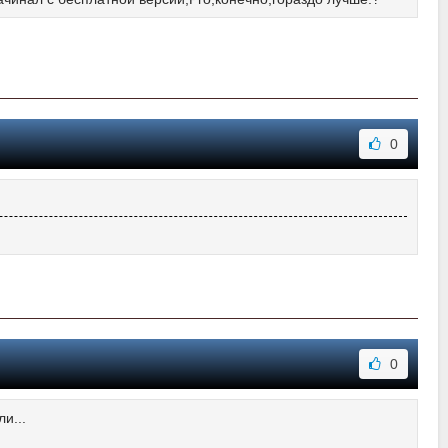
0
0
и...