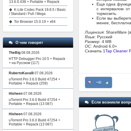
13.6.0.438 + Portable + Repack
Еще одна функция
с интервалом от
K-Lite Codec Pack 19.8.5 / Basic
тормозить.
/ Standard / Full / Mega
Если вы выберет
Tor Browser 15.0.19 + x64
менее, бесплатна
Лицензия
: ShareWare (
Язык
: Русский
Размер
: 4 MB
О чем говорят
ОС
: Android 6.0+
Скачать
1Tap Cleaner P
TheBig
08.08.2026
HTTP Debugger Pro 10.5 + Repack
+ на Русском
(117)
RubertoKavalli
07.08.2026
uTorrent Pro 3.6.0 Build 47254 +
+42
Portable + Repack
(259)
Hisheen
07.08.2026
uTorrent Pro 3.6.0 Build 47254 +
Если возникли вопр
Portable + Repack
(13 087)
Hisheen
07.08.2026
uTorrent Pro 3.6.0 Build 47254 +
Portable + Repack
(13 087)