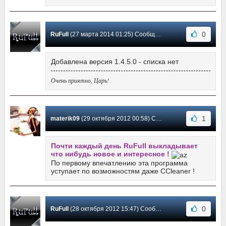
0
RuFull
(27 марта 2014 01:25) Сообщение #3
Добавлена версия 1.4.5.0 - списка нет
Очень приятно, Царь!
1
materik09
(29 октября 2012 00:58) Сообщение #2
Почти каждый день RuFull выкладывает
что нибудь новое и интересное !
По первому впечатлению эта программа
уступает по возможностям даже CCleaner !
0
RuFull
(28 октября 2012 15:47) Сообщение #1