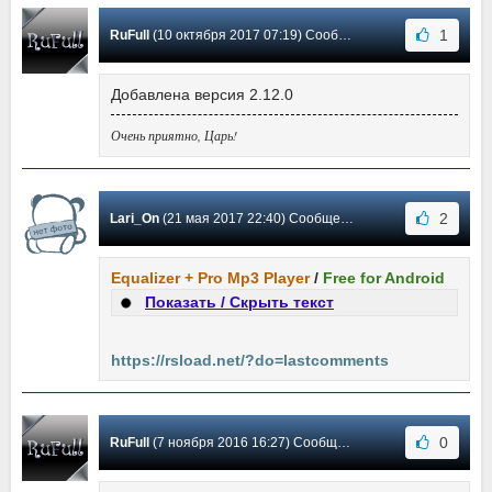
1
RuFull
(10 октября 2017 07:19) Сообщение #30
Добавлена версия 2.12.0
Очень приятно, Царь!
2
Lari_On
(21 мая 2017 22:40) Сообщение #29
Equalizer + Pro Mp3 Player
/
Free for Android
Показать / Скрыть текст
https://rsload.net/?do=lastcomments
0
RuFull
(7 ноября 2016 16:27) Сообщение #28