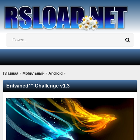
Главная
»
Мобильный
»
Android
»
Entwined™ Challenge v1.3