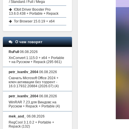
/ Standard / Full / Mega
IObit Driver Booster Pro
13.6.0.438 + Portable + Repack
Tor Browser 15.0.19 + x64
О чем говорят
RuFull
06.08.2026
XnConvert 1.115.0 + x64 + Portable
+ на Русском + Repack
(295 661)
petr_ivan0v_2004
06.08.2026
Скачать Microsoft Office 2024 +
ключ активации без торрент -
16.0.17932.20884 (2026.07)
(4)
petr_ivan0v_2004
06.08.2026
WinRAR 7.23 для Виндовс на
Русском + Repack + Portable
(4)
mek_asd_
06.08.2026
RegCool 3.1.0.2 + Portable +
Repack
(132)