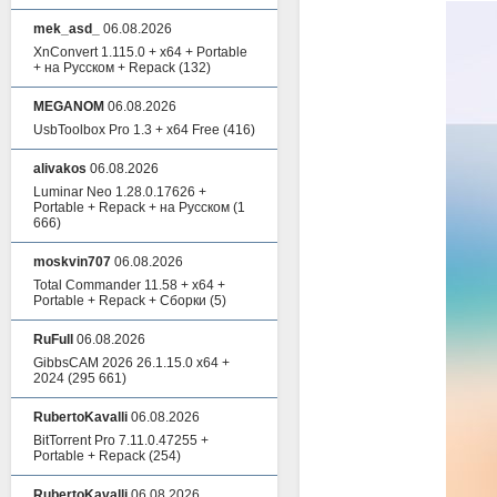
mek_asd_
06.08.2026
XnConvert 1.115.0 + x64 + Portable
+ на Русском + Repack
(132)
MEGANOM
06.08.2026
UsbToolbox Pro 1.3 + x64 Free
(416)
alivakos
06.08.2026
Luminar Neo 1.28.0.17626 +
Portable + Repack + на Русском
(1
666)
moskvin707
06.08.2026
Total Commander 11.58 + x64 +
Portable + Repack + Сборки
(5)
RuFull
06.08.2026
GibbsCAM 2026 26.1.15.0 x64 +
2024
(295 661)
RubertoKavalli
06.08.2026
BitTorrent Pro 7.11.0.47255 +
Portable + Repack
(254)
RubertoKavalli
06.08.2026