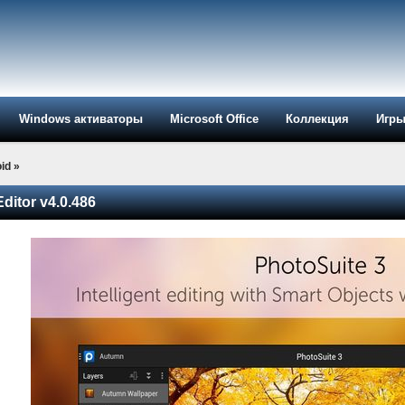
Windows активаторы
Microsoft Office
Коллекция
Игр
id
»
ditor v4.0.486