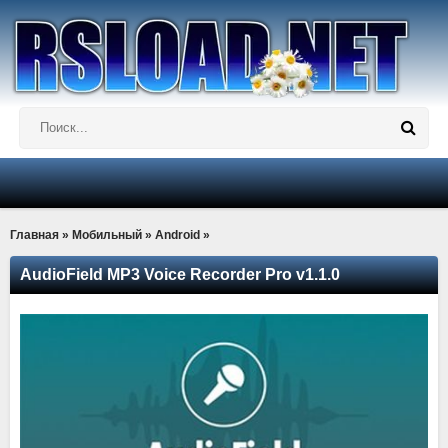
Главная
»
Мобильный
»
Android
»
AudioField MP3 Voice Recorder Pro v1.1.0