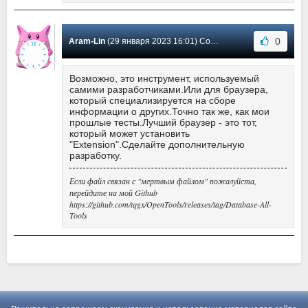
0
Aram-Lin
(29 января 2023 16:01) Сообщение #1
Возможно, это инструмент, используемый
самими разработчиками.Или для браузера,
который специализируется на сборе
информации о других.Точно так же, как мои
прошлые тесты.Лучший браузер - это тот,
который может установить
"Extension".Сделайте дополнительную
разработку.
Если файл связан с "мертвым файлом" пожалуйста,
перейдите на мой Github
https://github.com/tqgx/OpenTools/releases/tag/Database-All-
Tools