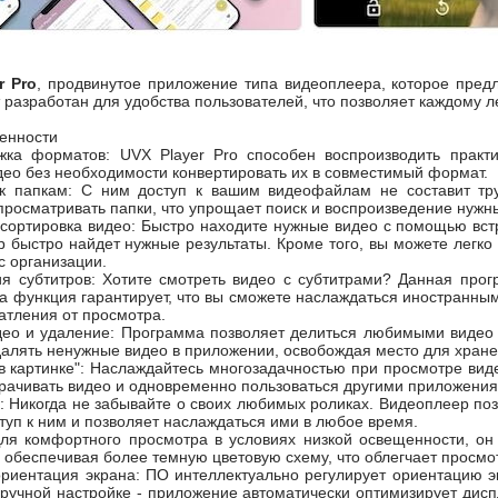
r Pro
, продвинутое приложение типа видеоплеера, которое пред
разработан для удобства пользователей, что позволяет каждому л
бенности
ка форматов: UVX Player Pro способен воспроизводить практи
део без необходимости конвертировать их в совместимый формат.
 к папкам: С ним доступ к вашим видеофайлам не составит т
росматривать папки, что упрощает поиск и воспроизведение нужн
 сортировка видео: Быстро находите нужные видео с помощью вст
р быстро найдет нужные результаты. Кроме того, вы можете легко
с организации.
ия субтитров: Хотите смотреть видео с субтитрами? Данная про
 функция гарантирует, что вы сможете наслаждаться иностранным
атления от просмотра.
део и удаление: Программа позволяет делиться любимыми видео 
алять ненужные видео в приложении, освобождая место для хране
в картинке": Наслаждайтесь многозадачностью при просмотре виде
рачивать видео и одновременно пользоваться другими приложения
 Никогда не забывайте о своих любимых роликах. Видеоплеер поз
туп к ним и позволяет наслаждаться ими в любое время.
ля комфортного просмотра в условиях низкой освещенности, он
а, обеспечивая более темную цветовую схему, что облегчает прос
ориентация экрана: ПО интеллектуально регулирует ориентацию э
 ручной настройке - приложение автоматически оптимизирует дис