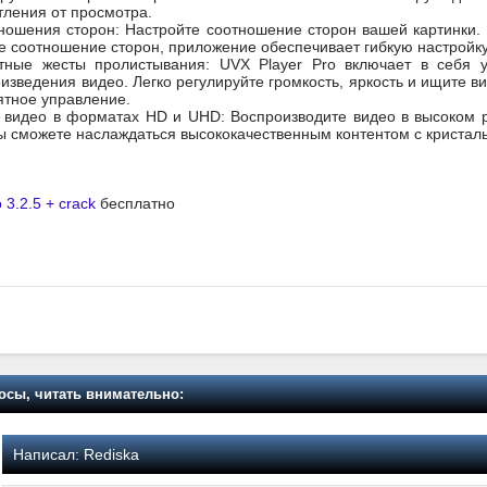
ления от просмотра.
ношения сторон: Настройте соотношение сторон вашей картинки. 
 соотношение сторон, приложение обеспечивает гибкую настройку
ятные жесты пролистывания: UVX Player Pro включает в себя
изведения видео. Легко регулируйте громкость, яркость и ищите в
ятное управление.
 видео в форматах HD и UHD: Воспроизводите видео в высоком 
вы сможете наслаждаться высококачественным контентом с криста
 3.2.5 + crack
бесплатно
осы, читать внимательно:
Написал:
Rediska