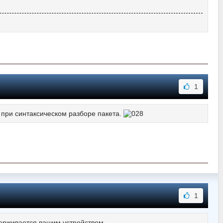
1
 при синтаксическом разборе пакета.
1
держивается вашим устройством.