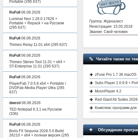
Portable
(295 637)
RuFull
06.08.2026
Luminar Neo 1.28.0.17626 +
Группа: Журналист
Portable + Repack + на Русском
Регистрация: 15.05.2018
(295 637)
Звание: Свой человек
RuFull
06.08.2026
Thimeo Relay 11.01 x64
(295 637)
RuFull
06.08.2026
Читайте также по тем
Thimeo Stereo Tool 11.01 + x64 +
ST-Enterprise 11.01
(295 637)
zFuse Pro 1.7.36 macOS
RuFull
06.08.2026
Subs Player 2.0.9.9 + Por
PlayerFab 7.0.5.8 x64 + Portable /
DVDFab Media Player Ultra
(295
MoonPlayer 4.2
637)
Red Giant All Suites 202
dwesti
06.08.2026
Комплекс программ для в
TED Notepad 6.3.1 на Русском
(336)
RuFull
06.08.2026
Обсуждение програм
Boris FX Sequoia 2026.5.0 Build
26210 + x64 + полная версия
(295