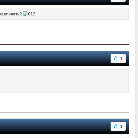
навливать?
1
1