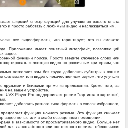
лагает широкий спектр функций для улучшения вашего опыта
егко и просто работать с любимым видео и наслаждаться им.
чески все видеоформаты, что гарантирует, что вы сможете
руда. Приложение имеет понятный интерфейс, позволяющий
ых видео.
роенной функции поиска. Просто введите ключевое слово или
 отсортировать коллекцию видео по различным критериям, что
грамма позволяет вам без труда добавлять субтитры к вашим
и фильмами или видео с некачественным звуком, что улучшит
с друзьями и близкими прямо из приложения. Кроме того, вы
ния на вашем устройстве.
о. UVX Player Pro поддерживает режим "картинка в картинке",
ми.
воляет добавлять разного типа форматы в список избранного,
 предлагает функцию ночного режима. Эта функция снижает
мотр видео ночью или в слабо освещенном помещении.
крана в зависимости от просматриваемого видео. Больше нет
плей для ландшафтного или портретного режима, обеспечивая