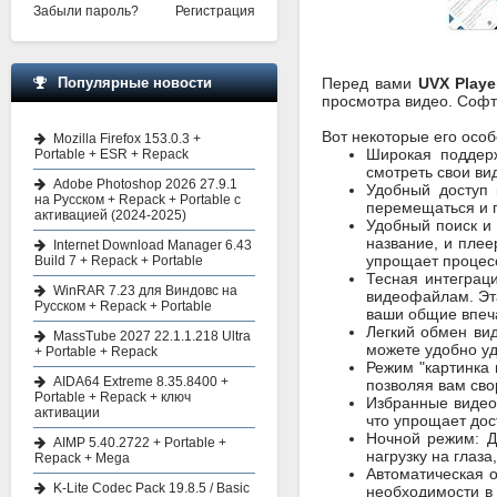
Забыли пароль?
Регистрация
Популярные новости
Перед вами
UVX Playe
просмотра видео. Софт 
Вот некоторые его осо
Mozilla Firefox 153.0.3 +
Широкая поддерж
Portable + ESR + Repack
смотреть свои ви
Adobe Photoshop 2026 27.9.1
Удобный доступ
на Русском + Repack + Portable с
перемещаться и п
активацией (2024-2025)
Удобный поиск и
название, и плее
Internet Download Manager 6.43
упрощает процес
Build 7 + Repack + Portable
Тесная интеграц
WinRAR 7.23 для Виндовс на
видеофайлам. Эта
Русском + Repack + Portable
ваши общие впеч
Легкий обмен ви
MassTube 2027 22.1.1.218 Ultra
можете удобно уд
+ Portable + Repack
Режим "картинка 
AIDA64 Extreme 8.35.8400 +
позволяя вам сво
Portable + Repack + ключ
Избранные видео:
активации
что упрощает дос
Ночной режим: Д
AIMP 5.40.2722 + Portable +
нагрузку на глаз
Repack + Mega
Автоматическая 
K-Lite Codec Pack 19.8.5 / Basic
необходимости в