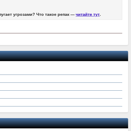
пугает угрозами? Что такое репак —
читайте тут
.