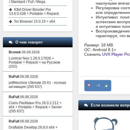
/ Standard / Full / Mega
наилучшие впечат
Регулировка соот
IObit Driver Booster Pro
или определенное
13.6.0.438 + Portable + Repack
Интуитивно пон
Tor Browser 15.0.19 + x64
аспектами воспро
и интуитивно пон
Воспроизведение
гарантируя, что 
О чем говорят
Размер
: 18 MB
ОС
: Android 8.1+
Bronek
06.08.2026
Скачать
UVX Player Pro
Luminar Neo 1.28.0.17626 +
Portable + Repack + на Русском
(202)
RuFull
06.08.2026
pdfMachine Ultimate 20.61 - полная
+2
активация
(295 637)
RuFull
06.08.2026
Claris FileMaker Pro 26.0.2.212 +
Если возникли вопр
x64 + Portable + Repack + Server
(295 637)
RuFull
06.08.2026
Draftable Desktop 26.8.0 x64 +