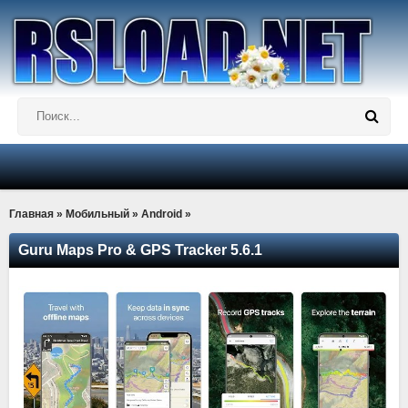
Главная
»
Мобильный
»
Android
»
Guru Maps Pro & GPS Tracker 5.6.1