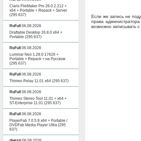
Claris FileMaker Pro 26.0.2.212 +
x64 + Portable + Repack + Server
(295 637)
Если же запись не подд
права администратора 
RuFull
06.08.2026
возможно записывать с
Draftable Desktop 26.8.0 x64 +
Portable
(295 637)
RuFull
06.08.2026
Luminar Neo 1.28.0.17626 +
Portable + Repack + на Русском
(295 637)
RuFull
06.08.2026
Thimeo Relay 11.01 x64
(295 637)
RuFull
06.08.2026
Thimeo Stereo Tool 11.01 + x64 +
ST-Enterprise 11.01
(295 637)
RuFull
06.08.2026
PlayerFab 7.0.5.8 x64 + Portable /
DVDFab Media Player Ultra
(295
637)
dwesti
06.08.2026