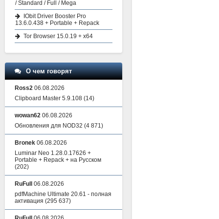
/ Standard / Full / Mega
IObit Driver Booster Pro
13.6.0.438 + Portable + Repack
Tor Browser 15.0.19 + x64
О чем говорят
Ross2
06.08.2026
Clipboard Master 5.9.108
(14)
wowan62
06.08.2026
Обновления для NOD32
(4 871)
Bronek
06.08.2026
Luminar Neo 1.28.0.17626 +
Portable + Repack + на Русском
(202)
RuFull
06.08.2026
pdfMachine Ultimate 20.61 - полная
активация
(295 637)
RuFull
06.08.2026