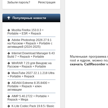
Забыли пароль?
Регистрация
Популярные новости
Mozilla Firefox 153.0.3 +
Portable + ESR + Repack
Adobe Photoshop 2026 27.9.1
на Русском + Repack + Portable с
активацией (2024-2025)
Internet Download Manager 6.43
Маленькая программа п
Build 7 + Repack + Portable
root и ядром, можно по
WinRAR 7.23 для Виндовс на
скачать CallRecorder
м
Русском + Repack + Portable
MassTube 2027 22.1.1.218 Ultra
+ Portable + Repack
AIDA64 Extreme 8.35.8400 +
Portable + Repack + ключ
активации
AIMP 5.40.2722 + Portable +
Repack + Mega
K-Lite Codec Pack 19.8.5 / Basic