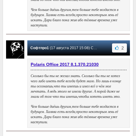
Чем больше даёшь другим,тем больше тебе воздастся в
будущем. Халява есть всегда,просто некоторым лень её
искать. Дари благо пока жив ибо тёмные времена уже
наступили.
2
Софтпро1
(17 августа 2017 15:08) Сообщение #13
Polaris Office 2017 8.1.370.21030
Сколько бы ты не желал знать. Сколько бы ты не хотел
чего либо иметь тебе всегда будет мало. Но лишь в конце
ты осознаешь,что ты имеешь и имел всё о чём мог
мечтать. А ведь этого не имели другие. А порой даже не
знали об том что ты имеешь,чтобы хотеть иметь это.
Чем больше даёшь другим,тем больше тебе воздастся в
будущем. Халява есть всегда,просто некоторым лень её
искать. Дари благо пока жив ибо тёмные времена уже
наступили.