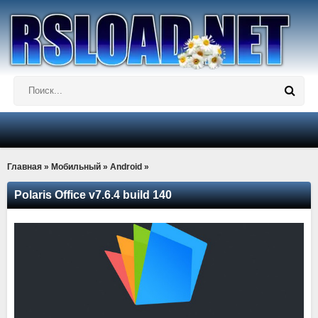
Главная
»
Мобильный
»
Android
»
Polaris Office v7.6.4 build 140