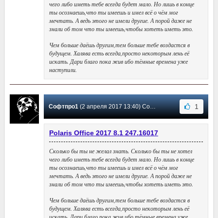
чего либо иметь тебе всегда будет мало. Но лишь в конце
ты осознаешь,что ты имеешь и имел всё о чём мог
мечтать. А ведь этого не имели другие. А порой даже не
знали об том что ты имеешь,чтобы хотеть иметь это.
Чем больше даёшь другим,тем больше тебе воздастся в
будущем. Халява есть всегда,просто некоторым лень её
искать. Дари благо пока жив ибо тёмные времена уже
наступили.
1
Софтпро1
(2 апреля 2017 13:40) Сообщение #10
Polaris Office 2017 8.1 247.16017
Сколько бы ты не желал знать. Сколько бы ты не хотел
чего либо иметь тебе всегда будет мало. Но лишь в конце
ты осознаешь,что ты имеешь и имел всё о чём мог
мечтать. А ведь этого не имели другие. А порой даже не
знали об том что ты имеешь,чтобы хотеть иметь это.
Чем больше даёшь другим,тем больше тебе воздастся в
будущем. Халява есть всегда,просто некоторым лень её
искать. Дари благо пока жив ибо тёмные времена уже