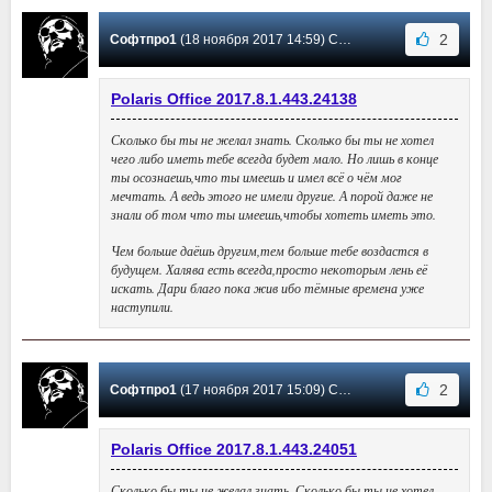
2
Софтпро1
(18 ноября 2017 14:59) Сообщение #19
Polaris Office 2017.8.1.443.24138
Сколько бы ты не желал знать. Сколько бы ты не хотел
чего либо иметь тебе всегда будет мало. Но лишь в конце
ты осознаешь,что ты имеешь и имел всё о чём мог
мечтать. А ведь этого не имели другие. А порой даже не
знали об том что ты имеешь,чтобы хотеть иметь это.
Чем больше даёшь другим,тем больше тебе воздастся в
будущем. Халява есть всегда,просто некоторым лень её
искать. Дари благо пока жив ибо тёмные времена уже
наступили.
2
Софтпро1
(17 ноября 2017 15:09) Сообщение #18
Polaris Office 2017.8.1.443.24051
Сколько бы ты не желал знать. Сколько бы ты не хотел