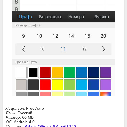
Лицензия
: FreeWare
Язык
: Русский
Размер
: 60 MB
ОС
: Android 4.0 +
Скачать
:
Polaris Office 7.6.4 build 140