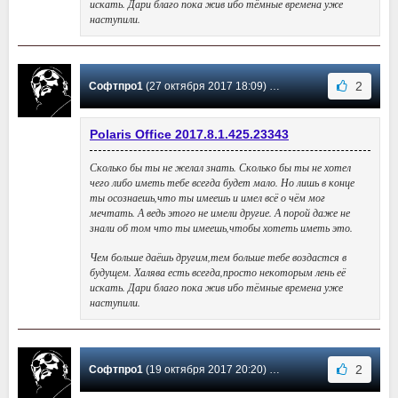
искать. Дари благо пока жив ибо тёмные времена уже
наступили.
2
Софтпро1
(27 октября 2017 18:09) Сообщение #16
Polaris Office 2017.8.1.425.23343
Сколько бы ты не желал знать. Сколько бы ты не хотел
чего либо иметь тебе всегда будет мало. Но лишь в конце
ты осознаешь,что ты имеешь и имел всё о чём мог
мечтать. А ведь этого не имели другие. А порой даже не
знали об том что ты имеешь,чтобы хотеть иметь это.
Чем больше даёшь другим,тем больше тебе воздастся в
будущем. Халява есть всегда,просто некоторым лень её
искать. Дари благо пока жив ибо тёмные времена уже
наступили.
2
Софтпро1
(19 октября 2017 20:20) Сообщение #15