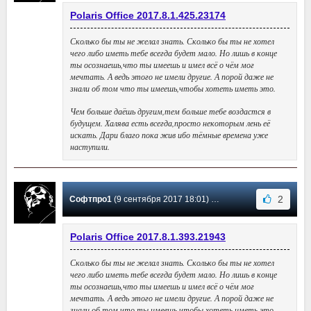
Polaris Office 2017.8.1.425.23174
Сколько бы ты не желал знать. Сколько бы ты не хотел
чего либо иметь тебе всегда будет мало. Но лишь в конце
ты осознаешь,что ты имеешь и имел всё о чём мог
мечтать. А ведь этого не имели другие. А порой даже не
знали об том что ты имеешь,чтобы хотеть иметь это.
Чем больше даёшь другим,тем больше тебе воздастся в
будущем. Халява есть всегда,просто некоторым лень её
искать. Дари благо пока жив ибо тёмные времена уже
наступили.
2
Софтпро1
(9 сентября 2017 18:01) Сообщение #14
Polaris Office 2017.8.1.393.21943
Сколько бы ты не желал знать. Сколько бы ты не хотел
чего либо иметь тебе всегда будет мало. Но лишь в конце
ты осознаешь,что ты имеешь и имел всё о чём мог
мечтать. А ведь этого не имели другие. А порой даже не
знали об том что ты имеешь,чтобы хотеть иметь это.