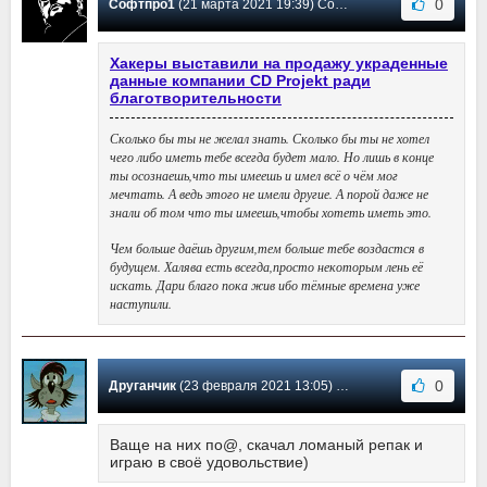
0
Софтпро1
(21 марта 2021 19:39) Сообщение #3
Хакеры выставили на продажу украденные
данные компании CD Projekt ради
благотворительности
Сколько бы ты не желал знать. Сколько бы ты не хотел
чего либо иметь тебе всегда будет мало. Но лишь в конце
ты осознаешь,что ты имеешь и имел всё о чём мог
мечтать. А ведь этого не имели другие. А порой даже не
знали об том что ты имеешь,чтобы хотеть иметь это.
Чем больше даёшь другим,тем больше тебе воздастся в
будущем. Халява есть всегда,просто некоторым лень её
искать. Дари благо пока жив ибо тёмные времена уже
наступили.
0
Друганчик
(23 февраля 2021 13:05) Сообщение #2
Ваще на них по@, скачал ломаный репак и
играю в своё удовольствие)