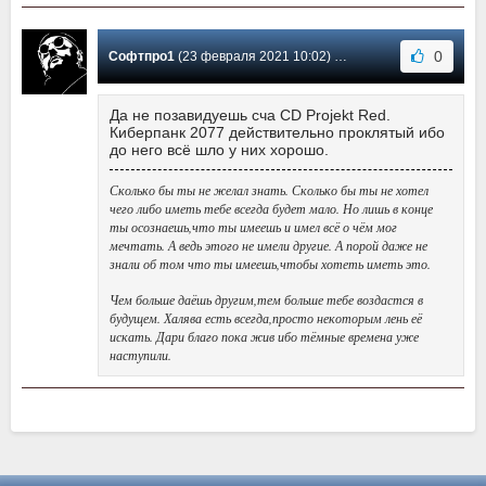
0
Софтпро1
(23 февраля 2021 10:02) Сообщение #1
Да не позавидуешь сча CD Projekt Red.
Киберпанк 2077 действительно проклятый ибо
до него всё шло у них хорошо.
Сколько бы ты не желал знать. Сколько бы ты не хотел
чего либо иметь тебе всегда будет мало. Но лишь в конце
ты осознаешь,что ты имеешь и имел всё о чём мог
мечтать. А ведь этого не имели другие. А порой даже не
знали об том что ты имеешь,чтобы хотеть иметь это.
Чем больше даёшь другим,тем больше тебе воздастся в
будущем. Халява есть всегда,просто некоторым лень её
искать. Дари благо пока жив ибо тёмные времена уже
наступили.