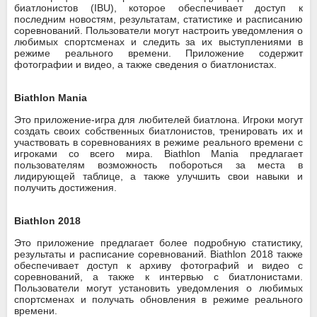
биатлонистов (IBU), которое обеспечивает доступ к
последним новостям, результатам, статистике и расписанию
соревнований. Пользователи могут настроить уведомления о
любимых спортсменах и следить за их выступлениями в
режиме реального времени. Приложение содержит
фотографии и видео, а также сведения о биатлонистах.
Biathlon Mania
Это приложение-игра для любителей биатлона. Игроки могут
создать своих собственных биатлонистов, тренировать их и
участвовать в соревнованиях в режиме реального времени с
игроками со всего мира. Biathlon Mania предлагает
пользователям возможность побороться за места в
лидирующей таблице, а также улучшить свои навыки и
получить достижения.
Biathlon 2018
Это приложение предлагает более подробную статистику,
результаты и расписание соревнований. Biathlon 2018 также
обеспечивает доступ к архиву фотографий и видео с
соревнований, а также к интервью с биатлонистами.
Пользователи могут установить уведомления о любимых
спортсменах и получать обновления в режиме реального
времени.