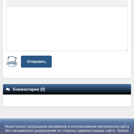
Отправить
Комментарии (0)
Решительно запрещаем скачивание и использование материалов сайта
без письменного разрешения со стороны администрации сайта. Любые