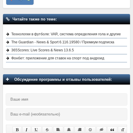
Читайте также по теме:
Технологии в футболе: VAR, система определения гола и другие
The Guardian - News & Sport 6.116.19580 / Премиум подписка
365Scores: Live Scores & News 13.6.5
Фонбет: приложение для ставок на спорт под андроид
Обсуждение программы и отзывы пользователей: