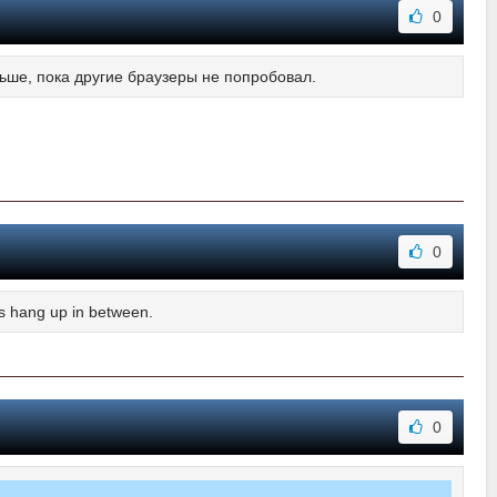
0
ьше, пока другие браузеры не попробовал.
0
its hang up in between.
0