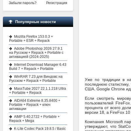
Забыли пароль?
Регистрация
Популярные новости
Mozilla Firefox 153.0.3 +
Portable + ESR + Repack
Adobe Photoshop 2026 27.9.1
на Русском + Repack + Portable с
активацией (2024-2025)
Internet Download Manager 6.43
Build 7 + Repack + Portable
WinRAR 7.23 для Виндовс на
Уже по традиции в на
Русском + Repack + Portable
последнюю статистику, 
MassTube 2027 22.1.1.218 Ultra
США. Google Chrone иде
+ Portable + Repack
Если смотреть мирову
AIDA64 Extreme 8.35.8400 +
пользователей FireFox
Portable + Repack + ключ
процента от всего дол
активации
версии 18, а FireFox 1
AIMP 5.40.2722 + Portable +
Repack + Mega
Компания Microsoft пар
утверждают, что StatC
K-Lite Codec Pack 19.8.5 / Basic