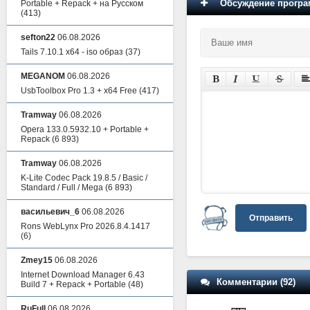
Обсуждение програм
Portable + Repack + на Русском
(413)
sefton22
06.08.2026
Tails 7.10.1 x64 - iso образ
(37)
MEGANOM
06.08.2026
UsbToolbox Pro 1.3 + x64 Free
(417)
Tramway
06.08.2026
Opera 133.0.5932.10 + Portable +
Repack
(6 893)
Tramway
06.08.2026
K-Lite Codec Pack 19.8.5 / Basic /
Standard / Full / Mega
(6 893)
васильевич_6
06.08.2026
Отправить
Rons WebLynx Pro 2026.8.4.1417
(6)
Zmey15
06.08.2026
Internet Download Manager 6.43
Комментарии (92)
Build 7 + Repack + Portable
(48)
RuFull
06.08.2026