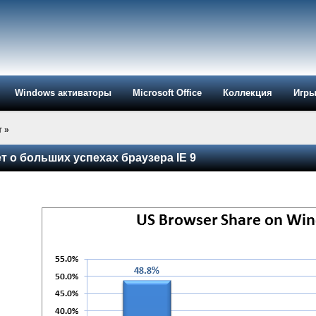
Windows активаторы
Microsoft Office
Коллекция
Игр
т
»
ет о больших успехах браузера IE 9