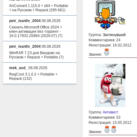
XnConvert 1.115.0 + x64 + Portable
+ на Русском + Repack
(295 661)
petr_ivan0v_2004
06.08.2026
Скачать Microsoft Office 2024 +
ключ активации без торрент -
Группа:
Заглянувший
16.0.17932.20884 (2026.07)
(7)
Комментариев: 24
Регистрация: 16.02.2012
petr_ivan0v_2004
06.08.2026
WinRAR 7.23 для Виндовс на
Звание:
Русском + Repack + Portable
(7)
mek_asd_
06.08.2026
RegCool 3.1.0.2 + Portable +
Repack
(132)
Группа:
Активист
Комментариев: 53
Регистрация: 15.05.2012
Звание: