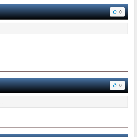
0
0
..