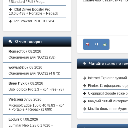
сомнения статистику по
/ Standard / Full / Mega
IObit Driver Booster Pro
13.6.0.438 + Portable + Repack
Tor Browser 15.0.19 + x64
О чем говорят
+1
Romsoft
07.08.2026
Обновления для NOD32
(58)
Читайте также по тем
wowan62
07.08.2026
Обновления для NOD32
(4 873)
Internet Explorer лучши
Вини Пух
07.08.2026
Firefox 11 официально 
UsbToolbox Pro 1.3 + x64 Free
(78)
Сюрприз! Google тоже 
Vietcong
07.08.2026
Каждый пятый Интернет
Microsoft Edge 150.0.4078.83 + x64
Mozilla больше не будет 
+ Portable + Repack
(1 699)
Lodurr
07.08.2026
Luminar Neo 1.28.0.17626 +