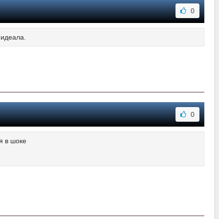
0
 идеала.
0
я в шоке