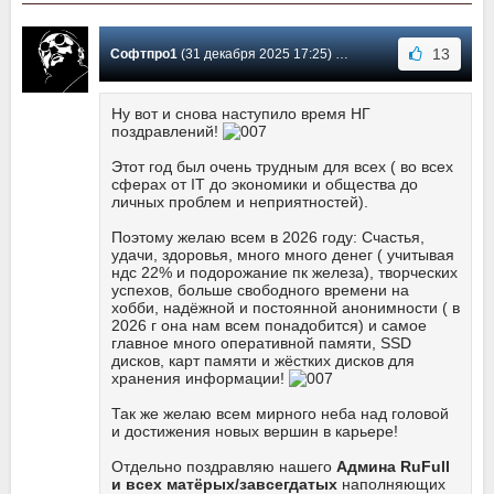
13
Софтпро1
(31 декабря 2025 17:25) Сообщение #30
Ну вот и снова наступило время НГ
поздравлений!
Этот год был очень трудным для всех ( во всех
сферах от IT до экономики и общества до
личных проблем и неприятностей).
Поэтому желаю всем в 2026 году: Счастья,
удачи, здоровья, много много денег ( учитывая
ндс 22% и подорожание пк железа), творческих
успехов, больше свободного времени на
хобби, надёжной и постоянной анонимности ( в
2026 г она нам всем понадобится) и самое
главное много оперативной памяти, SSD
дисков, карт памяти и жёстких дисков для
хранения информации!
Так же желаю всем мирного неба над головой
и достижения новых вершин в карьере!
Отдельно поздравляю нашего
Админа RuFull
и всех матёрых/завсегдатых
наполняющих