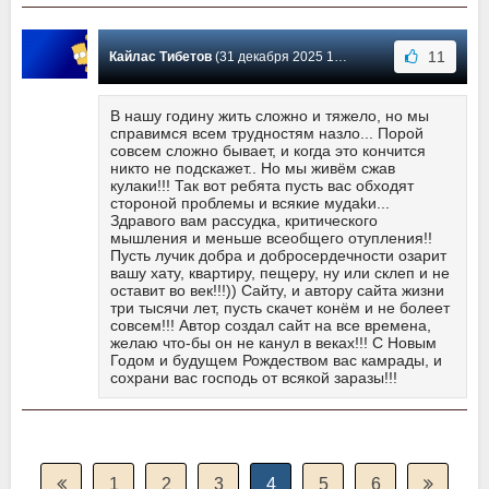
11
Кайлас Тибетов
(31 декабря 2025 15:58) Сообщение #25
В нашу годину жить сложно и тяжело, но мы
справимся всем трудностям назло... Порой
совсем сложно бывает, и когда это кончится
никто не подскажет.. Но мы живём сжав
кулаки!!! Так вот ребята пусть вас обходят
стороной проблемы и всякие мудakи...
Здравого вам рассудка, критического
мышления и меньше всеобщего отупления!!
Пусть лучик добра и добросердечности озарит
вашу хату, квартиру, пещеру, ну или склеп и не
оставит во век!!!)) Сайту, и автору сайта жизни
три тысячи лет, пусть скачет конём и не болеет
совсем!!! Автор создал сайт на все времена,
желаю что-бы он не канул в веках!!! С Новым
Годом и будущем Рождеством вас камрады, и
сохрани вас господь от всякой заразы!!!
1
2
3
4
5
6