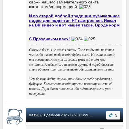
сабжи нашего замечательного сайта
контентом/информацией.
И по старой доброй традиции музыкальное
видео для поднятия НГ настроения. Искал
на ВК видео и вот нашёл такое. Вроде норм
.
С Праздником всех!
Сколько бы ты не желал знать. Сколько бы ты не хотел
чего либо иметь тебе всегда будет мало. Но лишь в конце
ты осознаешь,что ты имеешь и имел всё о чём мог
мечтать. А ведь этого не имели другие. А порой даже не
знали об том что ты имеешь,чтобы хотеть иметь это.
Чем больше даёшь другим,тем больше тебе воздастся в
будущем. Халява есть всегда,просто некоторым лень её
искать. Дари благо пока жив ибо тёмные времена уже
наступили.
9
Das90
(31 декабря 2025 17:20) Сообщение #29