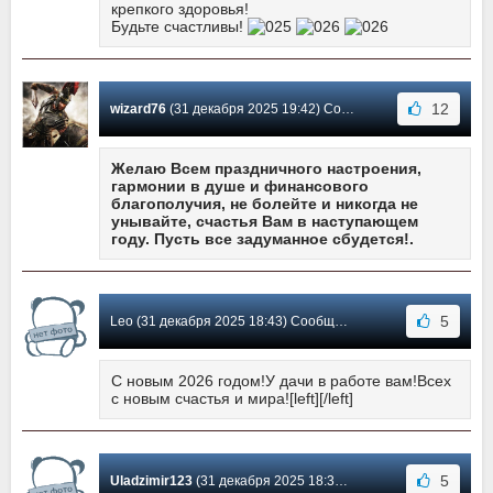
крепкого здоровья!
Будьте счастливы!
12
wizard76
(31 декабря 2025 19:42) Сообщение #38
Желаю Всем праздничного настроения,
гармонии в душе и финансового
благополучия, не болейте и никогда не
унывайте, счастья Вам в наступающем
году. Пусть все задуманное сбудется!.
5
Leo (31 декабря 2025 18:43) Сообщение #37
С новым 2026 годом!У дачи в работе вам!Всех
с новым счастья и мира![left][/left]
5
Uladzimir123
(31 декабря 2025 18:37) Сообщение #36