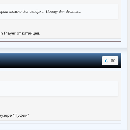
ворит только для семёрки. Поищу для десятки.
 Player от китайцев.
4
60
аузере "Пуфин"