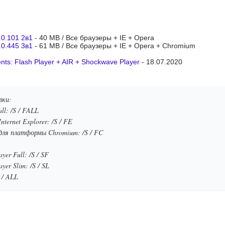
.0.101 2в1
- 40 MB / Все браузеры + IE + Opera
.0.445 3в1
- 61 MB / Все браузеры + IE + Opera + Chromium
ts: Flash Player + AIR + Shockwave Player
- 18.07.2020
вки:
all: /S / FALL
nternet Explorer: /S / FE
 для платформы Chromium: /S / FC
yer Full: /S / SF
yer Slim: /S / SL
 / ALL