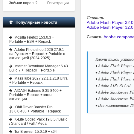
Забыли пароль?
Регистрация
Скачать
:
Популярные новости
Adobe Flash Player 32.0
Adobe Flash Player 32.0
Скачать
Adobe componen
Mozilla Firefox 153.0.3 +
Portable + ESR + Repack
Adobe Photoshop 2026 27.9.1
на Русском + Repack + Portable с
активацией (2024-2025)
Ключи тихой устано
• Adobe Flash Player 
Internet Download Manager 6.43
Build 7 + Repack + Portable
• Adobe Flash Player I
• Adobe Flash Player
MassTube 2027 22.1.1.218 Ultra
+ Portable + Repack
• Adobe AIR: /S / AI
AIDA64 Extreme 8.35.8400 +
• Adobe Shockwave Pla
Portable + Repack + ключ
• Adobe Shockwave Pla
активации
• Все компоненты: /S
IObit Driver Booster Pro
13.6.0.438 + Portable + Repack
K-Lite Codec Pack 19.8.5 / Basic
/ Standard / Full / Mega
Tor Browser 15.0.19 + x64