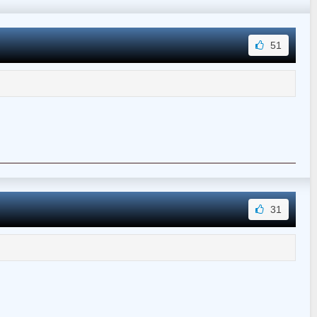
51
31