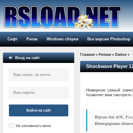
Софт
Репак
Windows сборки
Все версии Photoshop
Главная
»
Репаки
»
Diakov
»
Вход на сайт
Shockwave Player 12.
Наверное самый извес
позволит вам смотреть в
Войти на сайт
Версии для AOL, Fire
Интегрирован деинс
Не запоминать меня