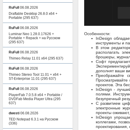
RuFull
06.08.2026
Draftable Desktop 26.8.0 x64 +
Portable
(295 637)
RuFull
06.08.2026
Особенности:
Luminar Neo 1.28.0.17626 +
Portable + Repack + на Русском
InDesign облада
(295 637)
инструменты и па
В этом редактор
располагать эле
RuFull
06.08.2026
брошюры, журнал
Thimeo Relay 11.01 x64
(295 637)
Софт предлагает
Экспериментируй
RuFull
06.08.2026
дополнят ваши в
Thimeo Stereo Tool 11.01 + x64 +
Преображайте с
ST-Enterprise 11.01
(295 637)
Просматривайте 
проектов. Эта бе
RuFull
06.08.2026
InDesign - лучш
полями. Инструм
PlayerFab 7.0.5.8 x64 + Portable /
безупречный резу
DVDFab Media Player Ultra
(295
637)
С развитием циф
электронные жур
проекты оживают
dwesti
06.08.2026
InDesign упроща
TED Notepad 6.3.1 на Русском
коллегами, позв
(336)
проектирования,