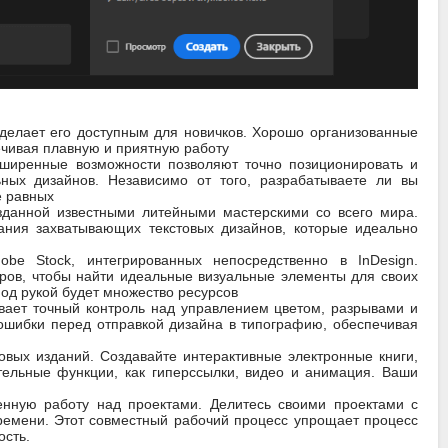
 делает его доступным для новичков. Хорошо организованные
ечивая плавную и приятную работу
сширенные возможности позволяют точно позиционировать и
ьных дизайнов. Независимо от того, разрабатываете ли вы
е равных
зданной известными литейными мастерскими со всего мира.
ния захватывающих текстовых дизайнов, которые идеально
e Stock, интегрированных непосредственно в InDesign.
ров, чтобы найти идеальные визуальные элементы для своих
под рукой будет множество ресурсов
ивает точный контроль над управлением цветом, разрывами и
ошибки перед отправкой дизайна в типографию, обеспечивая
вых изданий. Создавайте интерактивные электронные книги,
тельные функции, как гиперссылки, видео и анимация. Ваши
енную работу над проектами. Делитесь своими проектами с
времени. Этот совместный рабочий процесс упрощает процесс
ость.