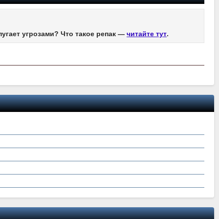
пугает угрозами? Что такое репак —
читайте тут
.