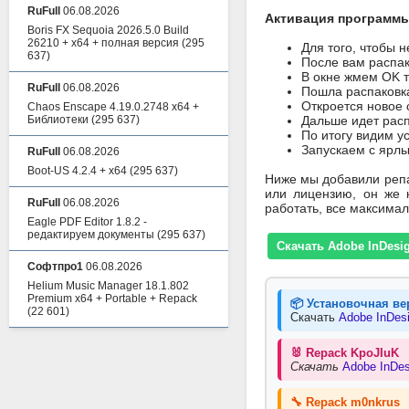
RuFull
06.08.2026
Активация программы 
Boris FX Sequoia 2026.5.0 Build
26210 + x64 + полная версия
(295
Для того, чтобы 
637)
После вам распак
В окне жмем OK т
RuFull
06.08.2026
Пошла распаковк
Откроется новое 
Chaos Enscape 4.19.0.2748 x64 +
Библиотеки
(295 637)
Дальше идет расп
По итогу видим 
Запускаем с ярлы
RuFull
06.08.2026
Boot-US 4.2.4 + x64
(295 637)
Ниже мы добавили репак
или лицензию, он же 
RuFull
06.08.2026
работать, все максимал
Eagle PDF Editor 1.8.2 -
редактируем документы
(295 637)
Скачать Adobe InDesig
Софтпро1
06.08.2026
Helium Music Manager 18.1.802
Premium x64 + Portable + Repack
📦 Установочная ве
(22 601)
Скачать
Adobe InDesi
🐰 Repack KpoJIuK
Скачать
Adobe InDes
🔧 Repack m0nkrus