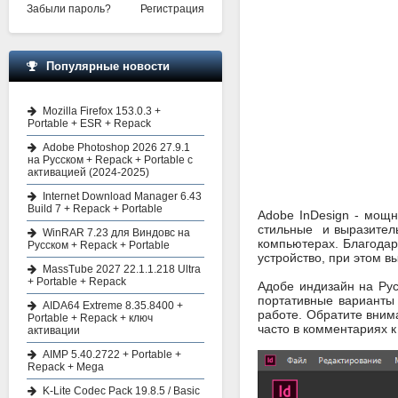
Забыли пароль?
Регистрация
Популярные новости
Mozilla Firefox 153.0.3 +
Portable + ESR + Repack
Adobe Photoshop 2026 27.9.1
на Русском + Repack + Portable с
активацией (2024-2025)
Internet Download Manager 6.43
Build 7 + Repack + Portable
Adobe InDesign - мощ
стильные и выразитель
WinRAR 7.23 для Виндовс на
компьютерах. Благодар
Русском + Repack + Portable
устройство, при этом в
MassTube 2027 22.1.1.218 Ultra
+ Portable + Repack
Aдобе индизайн на Рус
портативные варианты 
AIDA64 Extreme 8.35.8400 +
работе. Обратите вним
Portable + Repack + ключ
часто в комментариях 
активации
AIMP 5.40.2722 + Portable +
Repack + Mega
K-Lite Codec Pack 19.8.5 / Basic