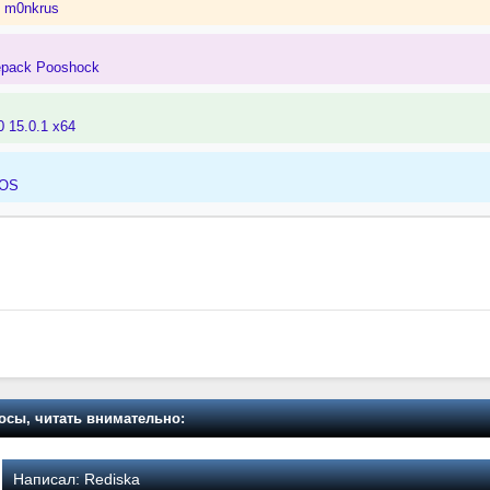
k m0nkrus
epack Pooshock
0 15.0.1 x64
cOS
осы, читать внимательно:
Написал:
Rediska