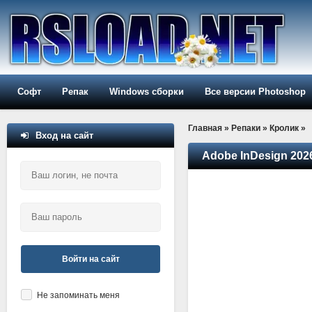
Софт
Репак
Windows сборки
Все версии Photoshop
Главная
»
Репаки
»
Кролик
»
Вход на сайт
Adobe InDesign 2026
Войти на сайт
Не запоминать меня