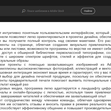
ет интуитивно понятным пользовательским интерфейсом, который
нели позволяют легко ориентироваться в проектах дизайна, обесп
е вы получаете полный контроль над своими макетами. Его ра
менты на странице, облегчая создание визуально привлекател
ы или листовки, возможности программы по верстке не имеют себ
 доступ к обширной библиотеке первоклассной типографики, со
те с широким спектром шрифтов, стилей и эффектов для созда
изуальные образы
вои проекты с помощью захватывающих изображений из Adob
миллионы высококачественных фотографий, иллюстраций и векто
сшовная интеграция экономит ваше время и гарантирует, что у вас 
ий выбор для дизайна печатной продукции, поскольку он обеспеч
енты предварительной печати помогают выявить потенциальные 
льтат каждый раз
ровых медиа, программа легко адаптируется к ландшафту цифро
налы и онлайн-брошюры с легкостью, используя такие привлека
, завораживая читателей и обеспечивая им захватывающий опыт
ет сотрудничество между членами команды, облегчая одноврем
оляя им оставлять отзывы и вносить правки в режиме реального 
 способствует эффективному общению и повышает производительн