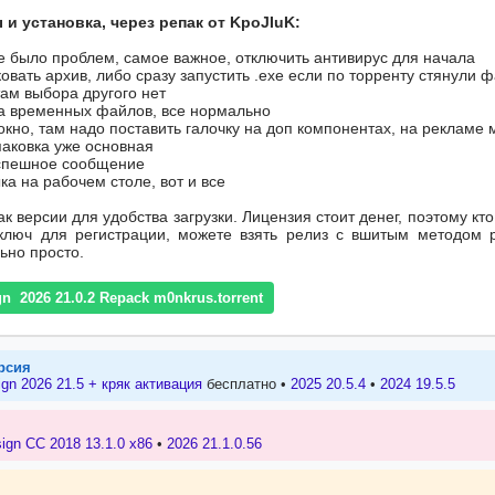
и установка, через репак от KpoJIuK:
не было проблем, самое важное, отключить антивирус для начала
овать архив, либо сразу запустить .exe если по торренту стянули 
ам выбора другого нет
а временных файлов, все нормально
окно, там надо поставить галочку на доп компонентах, на рекламе 
аковка уже основная
успешное сообщение
ка на рабочем столе, вот и все
 версии для удобства загрузки. Лицензия стоит денег, поэтому кто
ключ для регистрации, можете взять релиз с вшитым методом р
ьно просто.
n 2026 21.0.2 Repack m0nkrus.torrent
рсия
gn 2026 21.5 + кряк активация
бесплатно •
2025 20.5.4
•
2024 19.5.5
ign CC 2018 13.1.0 x86
•
2026 21.1.0.56