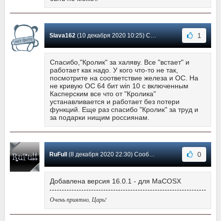
1
Slava162
(10 декабря 2020 10:25) Сообщение #117
Спасибо,"Кролик" за халяву. Все "встает" и
работает как надо. У кого что-то не так,
посмотрите на соответствие железа и ОС. На
не кривую ОС 64 бит win 10 с включенным
Касперским все что от "Кролика"
устанавливается и работает без потери
функций. Еще раз спасибо "Кролик" за труд и
за подарки нищим россиянам.
0
RuFull
(8 декабря 2020 22:30) Сообщение #116
Добавлена версия 16.0.1 - для MaCOSX
Очень приятно, Царь!