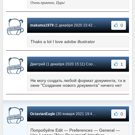
Очень приятно, Царь!
0
makuma1979
(1 декабря 2020 15:42) Сообщение #111
Thaks a lot I love adobe illustrator
1
Дмитрий (1 декабря 2020 15:11) Сообщение #110
Не могу создать любой формат документа, т.к в
окне "Создание нового документа" ничего нет
0
OctavianEagle
(30 января 2021 19:42) Сообщение #109
Попробуйте Edit — Preferences — General —
Use Legacy "New Document" Interface.