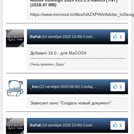
(1018.47 MB)
https://www.mirrored.to/files/UAZXPI9A/Adobe_InDesi
1
RuFull
(24 октября 2020 10:49) Сообщение #106
Добавил 16.0 - для MaCOSX
Очень приятно, Царь!
1
_kvn
(22 октября 2020 08:56) Сообщение #105
Зависает окно "Создать новый документ".
1
RuFull
(19 октября 2020 23:40) Сообщение #104