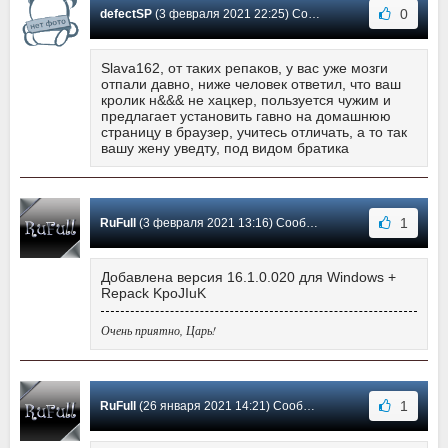
0
defectSP
(3 февраля 2021 22:25) Сообщение #123
Slava162, от таких репаков, у вас уже мозги
отпали давно, ниже человек ответил, что ваш
кролик н&&& не хацкер, пользуется чужим и
предлагает установить гавно на домашнюю
страницу в браузер, учитесь отличать, а то так
вашу жену уведту, под видом братика
1
RuFull
(3 февраля 2021 13:16) Сообщение #122
Добавлена версия 16.1.0.020 для Windows +
Repack KpoJIuK
Очень приятно, Царь!
1
RuFull
(26 января 2021 14:21) Сообщение #121