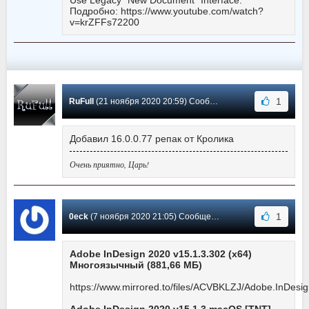
Подробно: https://www.youtube.com/watch?
v=krZFFs72200
1
RuFull
(21 ноября 2020 20:59) Сообщение #108
Добавил 16.0.0.77 репак от Кролика
Очень приятно, Царь!
1
0eck
(7 ноября 2020 21:05) Сообщение #107
Adobe InDesign 2020 v15.1.3.302 (x64)
Многоязычный (881,66 МБ)
https://www.mirrored.to/files/ACVBKLZJ/Adobe.InDesig
Adobe InDesign 2020 v15.1.3 macOS [TNT]