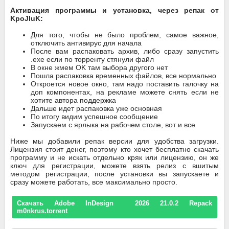
Активация программы и установка, через репак от
KpoJIuK:
Для того, чтобы не было проблем, самое важное,
отключить антивирус для начала
После вам распаковать архив, либо сразу запустить
.exe если по торренту стянули файл
В окне жмем OK там выбора другого нет
Пошла распаковка временных файлов, все нормально
Откроется новое окно, там надо поставить галочку на
доп компонентах, на рекламе можете снять если не
хотите автора поддержка
Дальше идет распаковка уже основная
По итогу видим успешное сообщение
Запускаем с ярлыка на рабочем столе, вот и все
Ниже мы добавили репак версии для удобства загрузки.
Лицензия стоит денег, поэтому кто хочет бесплатно скачать
программу и не искать отдельно кряк или лицензию, он же
ключ для регистрации, можете взять релиз с вшитым
методом регистрации, после установки вы запускаете и
сразу можете работать, все максимально просто.
Скачать Adobe InDesign 2026 21.0.2 Repack
m0nkrus.torrent