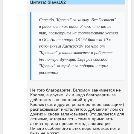
Цитата: Slava162
Спасибо,"Кролик" за халяву. Все "встает"
и работает как надо. У кого что-то не
так, посмотрите на соответствие железа
и ОС. На не кривую ОС 64 бит win 10 с
включенным Касперским все что от
"Кролика" устанавливается и работает
без потери функций. Еще раз спасибо
"Кролик" за труд и за подарки нищим
россиянам.
Не того благодарите. Взломом занимается не
Кролик, а другие. Их и надо благодарить за
действительно настоящий труд.
Кролик (как и другие репакеро-перепаковщики)
распаковывает инсталлятор, добавляет лом от
других и снова запаковывает. Это делается для
ленивых, которым лень самим применить
активатор или прочие методы активации.
Ничего особенного в этих перепаковках нет и
быть не может.