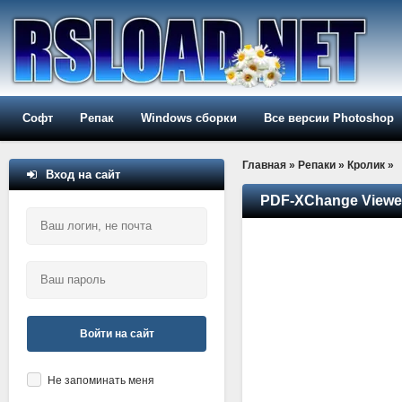
Софт
Репак
Windows сборки
Все версии Photoshop
Главная
»
Репаки
»
Кролик
»
Вход на сайт
PDF-XChange Viewer 
Войти на сайт
Не запоминать меня