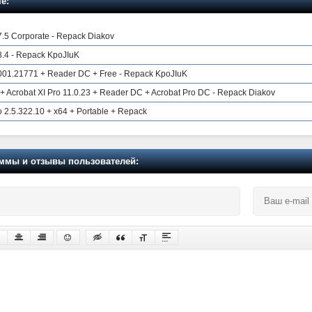
е:
7.5 Corporate - Repack Diakov
8.4 - Repack KpoJIuK
001.21771 + Reader DC + Free - Repack KpoJIuK
+ Acrobat XI Pro 11.0.23 + Reader DC + Acrobat Pro DC - Repack Diakov
2.5.322.10 + x64 + Portable + Repack
мы и отзывы пользователей: