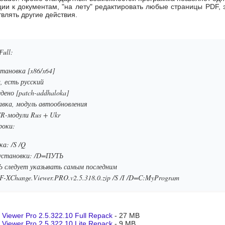
ии к документам, "на лету" редактировать любые страницы PDF,
твлять другие действия.
Full:
становка [x86/x64]
, есть русский
дено [patch-addhaloka]
авка, модуль автообновления
R-модули Rus + Ukr
роки:
ка: /S /Q
установки: /D=ПУТЬ
 следует указывать самым последним
-XChange.Viewer.PRO.v2.5.318.0.zip /S /I /D=C:MyProgram
iewer Pro 2.5.322.10 Full Repack
- 27 MB
iewer Pro 2.5.322.10 Lite Repack
- 9 MB