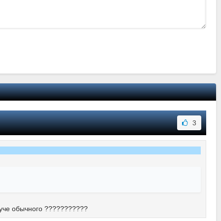
3
руче обычного ???????????