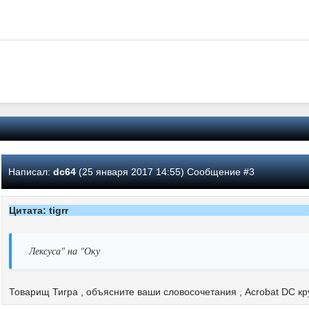
Написал:
dc64
(25 января 2017 14:55) Сообщение #3
Цитата: tigrr
Лексуса" на "Оку
Товарищ Тигра , объясните ваши словосочетания , Acrobat DC к