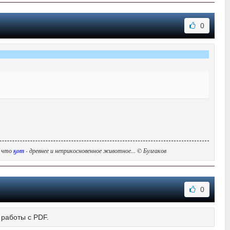
0
, что
ӄот
- древнее и неприкосновенное животное... © Булгаков
0
 работы с PDF.