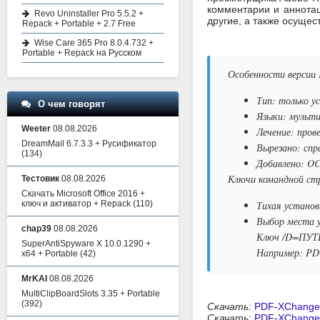
комментарии и аннотац
Revo Uninstaller Pro 5.5.2 +
другие, а также осущес
Repack + Portable + 2.7 Free
Wise Care 365 Pro 8.0.4.732 +
Portable + Repack на Русском
Особенности версии 
Тип: только у
О чем говорят
Языки: мульти
Weeter
08.08.2026
Лечение: прове
DreamMail 6.7.3.3 + Русификатор
Вырезано: спр
(134)
Добавлено: OC
Ключи командной ст
Тестовик
08.08.2026
Скачать Microsoft Office 2016 +
ключ и активатор + Repack
(110)
Тихая установ
Выбор места 
chap39
08.08.2026
Ключ /D=ПУТЬ
SuperAntiSpyware X 10.0.1290 +
Например: PDF
x64 + Portable
(42)
MrKAI
08.08.2026
MultiClipBoardSlots 3.35 + Portable
(392)
Скачать
:
PDF-XChange V
Скачать
:
PDF-XChange V