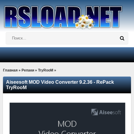
Главная
»
Репаки
»
TryRooM
»
Aiseesoft MOD Video Converter 9.2.36 - RePack
TryRooM