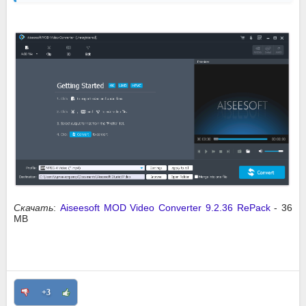
Скачать
:
Aiseesoft MOD Video Converter 9.2.36 RePack
- 36
MB
+3