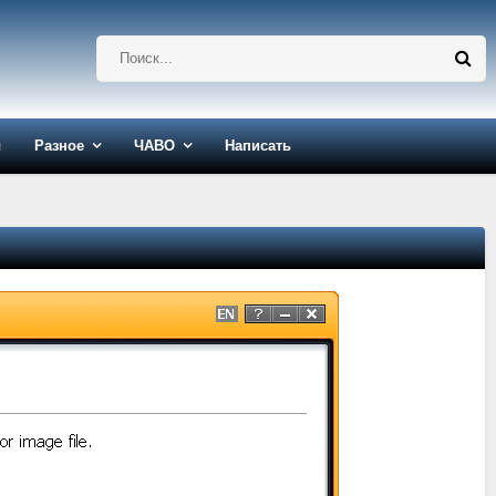
ы
Разное
ЧАВО
Написать