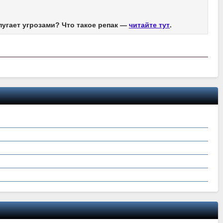
пугает угрозами? Что такое репак —
читайте тут
.