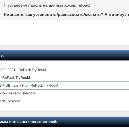
Я установил пароль на данный архив:
rsload
Не знаете, как установить/распаковать/скачать? Антивирус 
е:
10.03.2021 - RePack TryRooM
.0 - RePack TryRooM
 + Ultimate + Pro - RePack TryRooM
5576 - RePack TryRooM
Pack TryRooM
мы и отзывы пользователей: