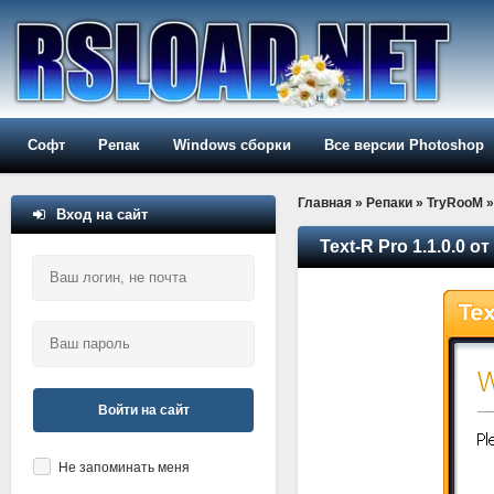
Софт
Репак
Windows сборки
Все версии Photoshop
Главная
»
Репаки
»
TryRooM
»
Вход на сайт
Text-R Pro 1.1.0.0 о
Войти на сайт
Не запоминать меня