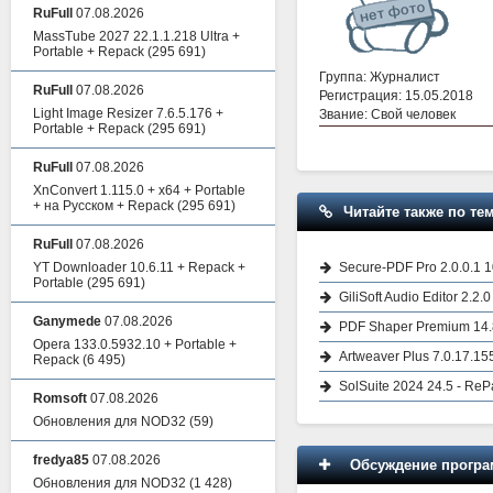
RuFull
07.08.2026
MassTube 2027 22.1.1.218 Ultra +
Portable + Repack
(295 691)
Группа: Журналист
RuFull
07.08.2026
Регистрация: 15.05.2018
Light Image Resizer 7.6.5.176 +
Звание: Свой человек
Portable + Repack
(295 691)
RuFull
07.08.2026
XnConvert 1.115.0 + x64 + Portable
+ на Русском + Repack
(295 691)
Читайте также по тем
RuFull
07.08.2026
Secure-PDF Pro 2.0.0.1 
YT Downloader 10.6.11 + Repack +
Portable
(295 691)
GiliSoft Audio Editor 2.2
Ganymede
07.08.2026
PDF Shaper Premium 14.8
Opera 133.0.5932.10 + Portable +
Artweaver Plus 7.0.17.1
Repack
(6 495)
SolSuite 2024 24.5 - Re
Romsoft
07.08.2026
Обновления для NOD32
(59)
fredya85
07.08.2026
Обсуждение програм
Обновления для NOD32
(1 428)