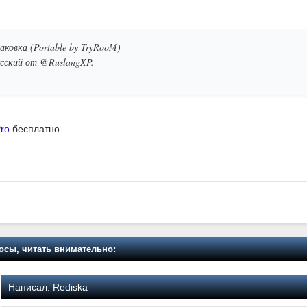
аковка (Portable by TryRooM)
усский от @RuslangXP.
я
Pro
бесплатно
осы, читать внимательно:
Написал:
Rediska