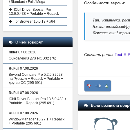
/ Standard / Full / Mega
Особенности версии:
IObit Driver Booster Pro
13.6.0.438 + Portable + Repack
Тип: установка, расп
Tor Browser 15.0.19 + x64
Языки: английский/р
Лечение: retail верси
О чем говорят
riider
07.08.2026
Скачать репак
Text-R 
Обновления для NOD32
(76)
RuFull
07.08.2026
Beyond Compare Pro 5.2.5.32528
на Русском + Repack + Portable +
другие ОС
(295 691)
+10
RuFull
07.08.2026
IObit Driver Booster Pro 13.6.0.438 +
Portable + Repack
(295 691)
Если возникли вопр
RuFull
07.08.2026
WindowManager 10.27.1 + Repack
+ Portable
(295 691)