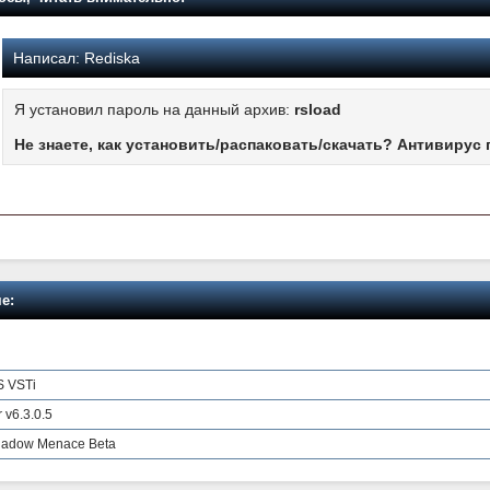
Написал:
Rediska
Я установил пароль на данный архив:
rsload
Не знаете, как установить/распаковать/скачать? Антивирус 
е:
S VSTi
 v6.3.0.5
Shadow Menace Beta