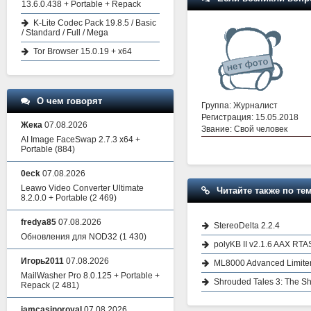
13.6.0.438 + Portable + Repack
K-Lite Codec Pack 19.8.5 / Basic
/ Standard / Full / Mega
Tor Browser 15.0.19 + x64
О чем говорят
Группа: Журналист
Регистрация: 15.05.2018
Жека
07.08.2026
Звание: Свой человек
AI Image FaceSwap 2.7.3 x64 +
Portable
(884)
0eck
07.08.2026
Leawo Video Converter Ultimate
Читайте также по тем
8.2.0.0 + Portable
(2 469)
fredya85
07.08.2026
StereoDelta 2.2.4
Обновления для NOD32
(1 430)
polyKB II v2.1.6 AAX RTA
Игорь2011
07.08.2026
ML8000 Advanced Limiter
MailWasher Pro 8.0.125 + Portable +
Shrouded Tales 3: The 
Repack
(2 481)
iamcasinoroyal
07.08.2026