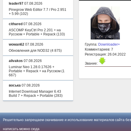
leader97
07.08.2026
Pinegrow Web Editor 7.7 / Pro 2.951
+ 5.99
(102)
cithared
07.08.2026
ASCOMP KeyCtrl Pro 2.201 + на
Русском + Portable + Repack
(133)
wowan62
07.08.2026
Группа:
Downloader+
Комментариев: 7
Обновления для NOD32
(4 875)
Регистрация: 26.04.2022
alivakos
07.08.2026
Звание:
Luminar Neo 1.28.0.17626 +
Portable + Repack + на Русском
(1
667)
воська
07.08.2026
Internet Download Manager 6.43
Build 7 + Repack + Portable
(283)
Решительно запрещаем скачивание и использование материалов сайта без
написать можно
сюда