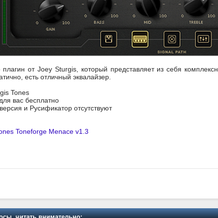
о плагин от Joey Sturgis, который представляет из себя комплек
тично, есть отличный эквалайзер.
rgis Tones
 для вас бесплатно
я версия и Русификатор отсутствуют
Tones Toneforge Menace v1.3
осы, читать внимательно: