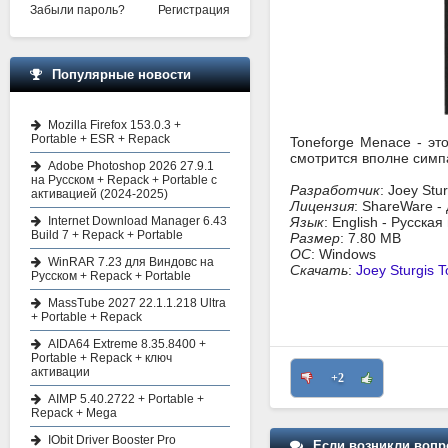
Забыли пароль?
Регистрация
Популярные новости
Mozilla Firefox 153.0.3 +
Portable + ESR + Repack
Toneforge Menace - эт
смотрится вполне симпа
Adobe Photoshop 2026 27.9.1
на Русском + Repack + Portable с
Разработчик
: Joey Stu
активацией (2024-2025)
Лицензия
: ShareWare -
Internet Download Manager 6.43
Язык
: English - Русска
Build 7 + Repack + Portable
Размер
: 7.80 MB
ОС
: Windows
WinRAR 7.23 для Виндовс на
Скачать
:
Joey Sturgis 
Русском + Repack + Portable
MassTube 2027 22.1.1.218 Ultra
+ Portable + Repack
AIDA64 Extreme 8.35.8400 +
Portable + Repack + ключ
активации
+2
AIMP 5.40.2722 + Portable +
Repack + Mega
IObit Driver Booster Pro
Если возникли вопр