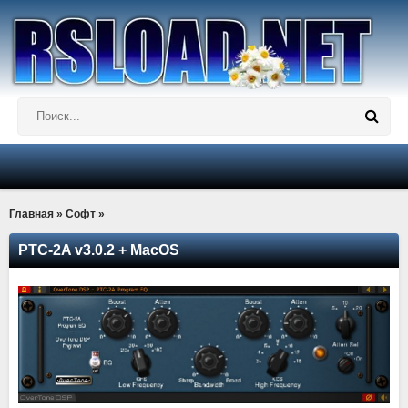
Главная
»
Софт
»
PTC-2A v3.0.2 + MacOS