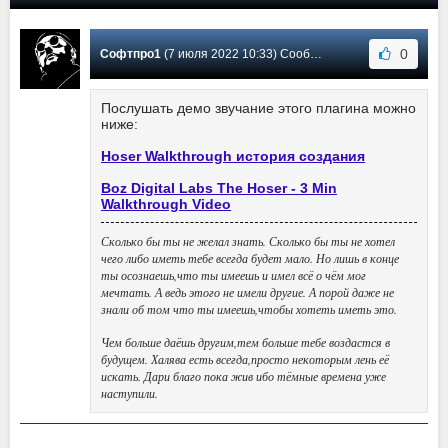
0
Софтпро1
(7 июля 2022 10:33) Сообщение #1
Послушать демо звучание этого плагина можно
ниже:
Hoser Walkthrough история создания
Boz Digital Labs The Hoser - 3 Min
Walkthrough Video
Сколько бы ты не желал знать. Сколько бы ты не хотел
чего либо иметь тебе всегда будет мало. Но лишь в конце
ты осознаешь,что ты имеешь и имел всё о чём мог
мечтать. А ведь этого не имели другие. А порой даже не
знали об том что ты имеешь,чтобы хотеть иметь это.
Чем больше даёшь другим,тем больше тебе воздастся в
будущем. Халява есть всегда,просто некоторым лень её
искать. Дари благо пока жив ибо тёмные времена уже
наступили.