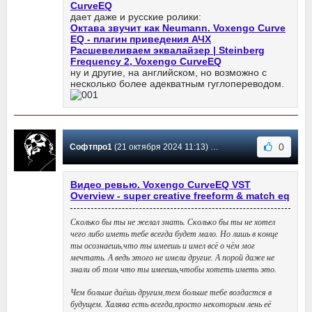
CurveEQ
дает даже и русские ролики:
Октава звучит как Neumann. Voxengo Curve
EQ - плагин приведения АЧХ
Расшевеливаем эквалайзер | Steinberg
Frequency 2, Voxengo CurveEQ
ну и другие, на английском, но возможно с
несколько более адекватным гуглопереводом.
0
Софтпро1
(21 октября 2024 11:13) Сообщение #3
Видео ревью. Voxengo CurveEQ VST
Overview - super creative freeform & match eq
Сколько бы ты не желал знать. Сколько бы ты не хотел
чего либо иметь тебе всегда будет мало. Но лишь в конце
ты осознаешь,что ты имеешь и имел всё о чём мог
мечтать. А ведь этого не имели другие. А порой даже не
знали об том что ты имеешь,чтобы хотеть иметь это.
Чем больше даёшь другим,тем больше тебе воздастся в
будущем. Халява есть всегда,просто некоторым лень её