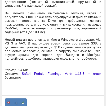
длительности (комнатный, пластинчатый, пружинный и
записанный в парижской церкви).
Вы можете смешивать импульсные отклики, играя с
регулятором Time. Также есть регулируемый фильтр низких и
высоких частот, кнопка Drive для добавления легкого
насыщения, регулятор усиления и микширования выходов
Dry/Wet, стереоэкспандер и регулятор предварительной
задержки (от 1 до 100 мс).
Новый плагин доступен для Mac и Windows в форматах AU,
VST3 и AAX. В настоящее время цена составляет $38, в
дальнейшем цена вырастет до $58 - однако вам он доступен
полностью бесплатно, ссылка на загрузку вы сможете ниже,
внутри архива две версии, для Виндовс и Макбука,
пользуйтесь, радуйтесь, активация отдельно не требуется.
Размер
: 94 MB
Скачать
Safari Pedals Flamingo Verb 1.13.6 + crack
бесплатно
+1