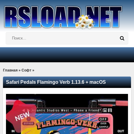
Главная
»
Софт
»
Safari Pedals Flamingo Verb 1.13.6 + macOS